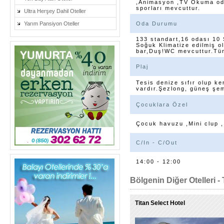
,Animasyon ,TV Okuma odas
sporları mevcuttur.
Ultra Herşey Dahil Oteller
Yarım Pansiyon Oteller
Oda Durumu
133 standart,16 odası 10 
Soğuk Klimatize edilmiş o
bar,Duş!WC mevcuttur.Tüm
Plaj
Tesis denize sıfır olup ke
vardır.Şezlong, güneş şem
Çocuklara Özel
Çocuk havuzu ,Mini clup 
C/In - C/Out
14:00 - 12:00
Bölgenin Diğer Otelleri - 
Titan Select Hotel