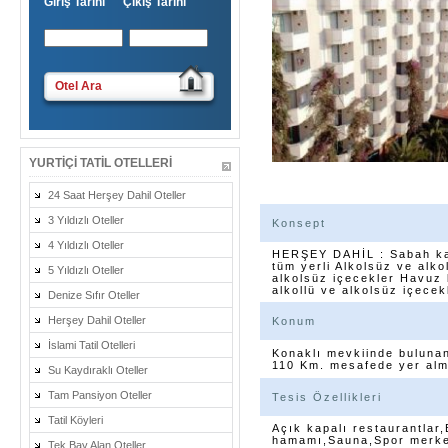
Giriş Tarihi Çıkış Tarihi
Otel Ara
YURTIÇI TATIL OTELLERI
24 Saat Herşey Dahil Oteller
3 Yıldızlı Oteller
Konsept
4 Yıldızlı Oteller
HERŞEY DAHİL : Sabah kah
tüm yerli Alkolsüz ve alko
5 Yıldızlı Oteller
alkolsüz içecekler Havuz 
alkollü ve alkolsüz içecek
Denize Sıfır Oteller
Herşey Dahil Oteller
Konum
İslami Tatil Otelleri
Konaklı mevkiinde bulunan
110 Km. mesafede yer almak
Su Kaydıraklı Oteller
Tam Pansiyon Oteller
Tesis Özellikleri
Tatil Köyleri
Açık kapalı restaurantlar
hamamı,Sauna,Spor merkezi
Tek Bay Alan Oteller