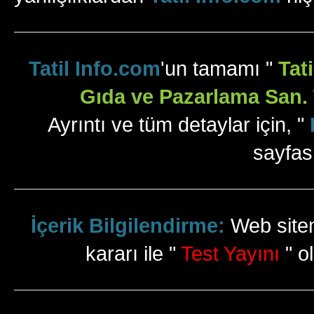
Tatil Info.com
'un tamamı "
Tat
Gıda ve Pazarlama San. T
Ayrıntı ve tüm detaylar için, "
sayfas
İçerik Bilgilendirme:
Web sitem
kararı ile "
Test Yayını
" ol