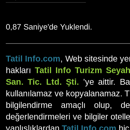
0,87 Saniye'de Yuklendi.
Tatil Info.com
, Web sitesinde yer
hakları
Tatil Info Turizm Sey
San. Tic. Ltd. Şti.
'ye aittir. B
kullanılamaz ve kopyalanamaz. Tüm
bilgilendirme amaçlı olup, değ
değerlendirmeleri ve bilgiler otell
yanlışlıklardan
Tatil Info.com
hiç