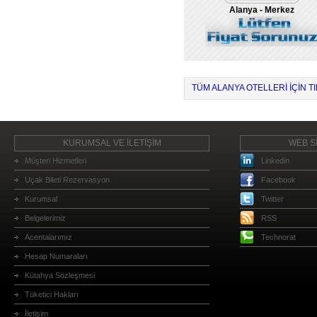
Alanya - Merkez
TÜM ALANYA OTELLERI IÇIN TI
KURUMSAL VE İLETİŞİM
WEB Sİ
Müşteri Hizmetleri
Linkedin
Uçak Bileti Rezervasyon
Facebook
Kurumsal
Twitter
Belgelerimiz
RSS
Acentalarımız
Technorat
Hesap Numaraları
Kütahya Sözleşmesi
Tüketici Hakları
İletişim