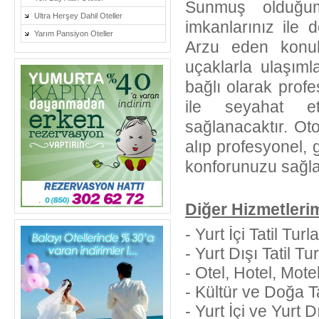
Sunmuş olduğumu
Ultra Herşey Dahil Oteller
imkanlarınız ile d
Yarım Pansiyon Oteller
Arzu eden konuk
uçaklarla ulaşımla
bağlı olarak prof
ile seyahat et
sağlanacaktır. Ot
alıp profesyonel, 
konforunuzu sağlay
Diğer Hizmetlerim
- Yurt İçi Tatil Turla
- Yurt Dışı Tatil Tur
- Otel, Hotel, Mot
- Kültür ve Doğa Ta
- Yurt İçi ve Yurt D