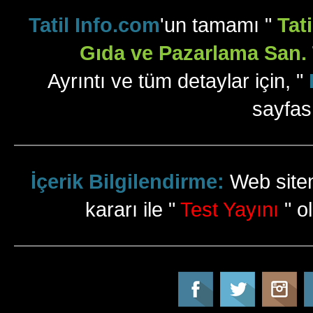
Tatil Info.com
'un tamamı "
Tat
Gıda ve Pazarlama San. T
Ayrıntı ve tüm detaylar için, "
sayfas
İçerik Bilgilendirme:
Web sitem
kararı ile "
Test Yayını
" ol