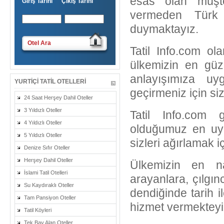
esas olan müşte
Giriş Tarihi Çıkış Tarihi
vermeden Türk 
duymaktayız.
Otel Ara
Tatil Info.com ol
ülkemizin en güze
anlayışımıza uyg
YURTIÇI TATIL OTELLERI
geçirmeniz için sizl
24 Saat Herşey Dahil Oteller
3 Yıldızlı Oteller
Tatil Info.com 
4 Yıldızlı Oteller
olduğumuz en uygu
5 Yıldızlı Oteller
sizleri ağırlamak i
Denize Sıfır Oteller
Herşey Dahil Oteller
Ülkemizin en na
İslami Tatil Otelleri
arayanlara, çılgın
Su Kaydıraklı Oteller
dendiğinde tarih i
Tam Pansiyon Oteller
hizmet vermekteyi
Tatil Köyleri
Tek Bay Alan Oteller