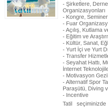
- Şirketlere, Dern
Organizasyonları
- Kongre, Seminer, 
- Fuar Organizasy
- Açılış, Kutlama 
- Eğitim ve Araştı
- Kültür, Sanat, E
- Yurt İçi ve Yurt
- Transfer Hizmetl
- Seyahat Hattı, M
İnternet Teknolojil
- Motivasyon Gezil
- Alternatif Spor T
Paraşütü, Diving vb
- Incentive
Tatil seçiminizde