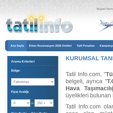
Müşteri Hizme
Ana Sayfa
Erken Rezervasyon 2026 Otelleri
Tatil Fırsatları
Kampanyal
KURUMSAL TANI
Arama Kriterleri
Bölge:
Tatil Info.com, "
Tü
belgeli, ayrıca "
T.
Hava Taşımacılığ
Fiyat Aralığı:
üyelikleri bulunan 
ile
Tatil Info.com ol