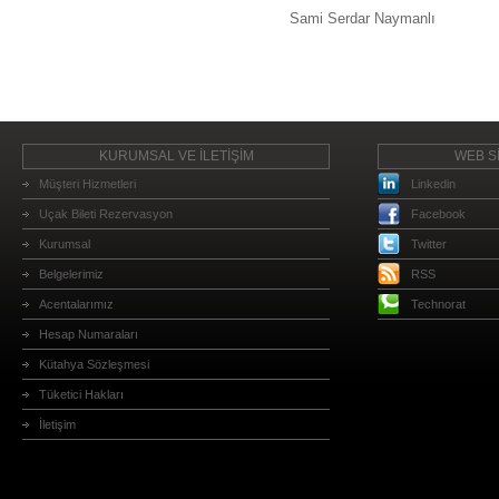
Sami Serdar Naymanlı
KURUMSAL VE İLETİŞİM
WEB Sİ
Müşteri Hizmetleri
Linkedin
Uçak Bileti Rezervasyon
Facebook
Kurumsal
Twitter
Belgelerimiz
RSS
Acentalarımız
Technorat
Hesap Numaraları
Kütahya Sözleşmesi
Tüketici Hakları
İletişim