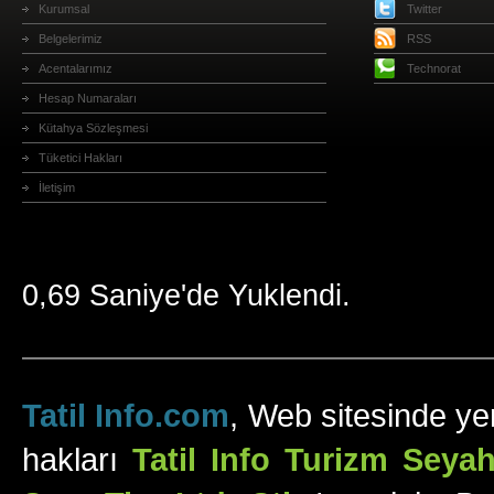
Kurumsal
Twitter
Belgelerimiz
RSS
Acentalarımız
Technorat
Hesap Numaraları
Kütahya Sözleşmesi
Tüketici Hakları
İletişim
0,69 Saniye'de Yuklendi.
Tatil Info.com
, Web sitesinde yer
hakları
Tatil Info Turizm Sey