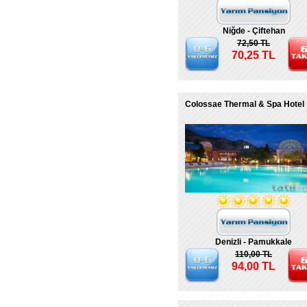
Niğde - Çiftehan
72,50 TL
70,25 TL
Colossae Thermal & Spa Hotel
Denizli - Pamukkale
110,00 TL
94,00 TL