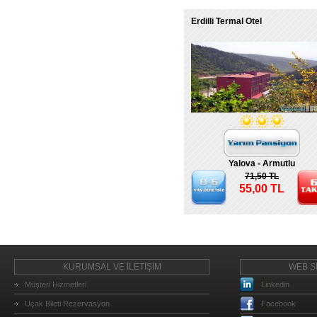
Erdilli Termal Otel
Yalova - Armutlu
71,50 TL
55,00 TL
KURUMSAL VE İLETİŞİM
WEB Sİ
Müşteri Hizmetleri
Linkedin
Uçak Bileti Rezervasyon
Facebook