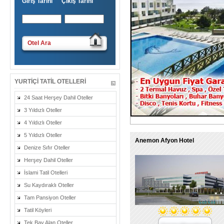
Giriş Tarihi Çıkış Tarihi
Otel Ara
YURTIÇI TATIL OTELLERI
24 Saat Herşey Dahil Oteller
3 Yıldızlı Oteller
4 Yıldızlı Oteller
5 Yıldızlı Oteller
Anemon Afyon Hotel
Denize Sıfır Oteller
Herşey Dahil Oteller
İslami Tatil Otelleri
Su Kaydıraklı Oteller
Tam Pansiyon Oteller
Tatil Köyleri
Tek Bay Alan Oteller