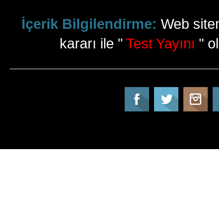
İçerik Bilgilendirme:
Web sitem
kararı ile "
Test Yayını
" ol
Tatil Info, Tatil, Tatil Rehberi, Tur, Turlar, Ot