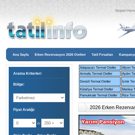
Müşteri Hizme
Ana Sayfa
Erken Rezervasyon 2026 Otelleri
Tatil Fırsatları
Kampanyal
Adapazarı Termal Oteller
Afyon Te
Arama Kriterleri
Armutlu Termal Oteller
Aydın Te
Denizli Termal Oteller
İzmir Ter
Bölge:
Kütahya Termal Oteller
Manisa T
Pamukkale Termal Oteller
Rize Ter
2026 Erken Rezervasy
Fiyat Aralığı:
ile