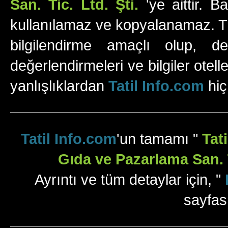
San. Tic. Ltd. Şti.
'ye aittir. B
kullanılamaz ve kopyalanamaz. Tüm
bilgilendirme amaçlı olup, değ
değerlendirmeleri ve bilgiler otell
yanlışlıklardan
Tatil Info.com
hiç
Tatil Info.com
'un tamamı "
Tat
Gıda ve Pazarlama San. T
Ayrıntı ve tüm detaylar için, "
sayfas