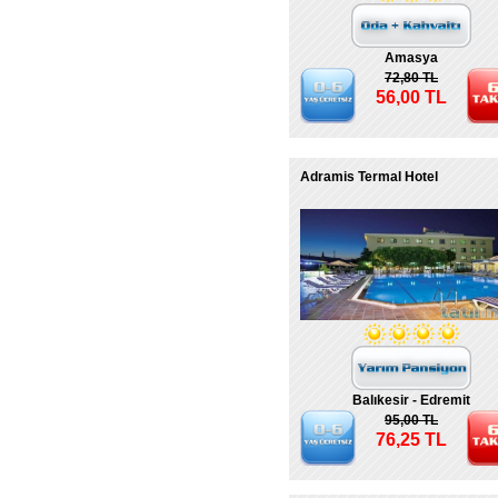
Amasya
72,80 TL
56,00 TL
Adramis Termal Hotel
Balıkesir - Edremit
95,00 TL
76,25 TL