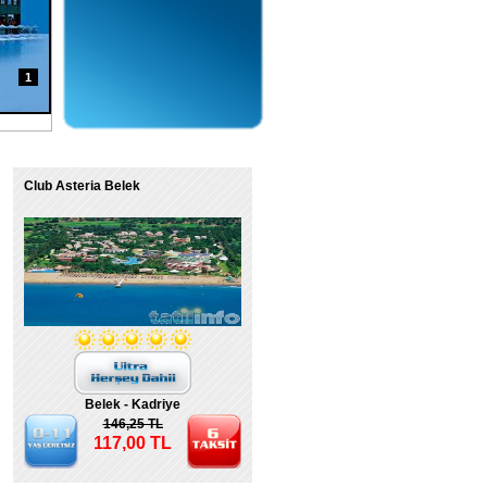
1
Club Asteria Belek
Belek - Kadriye
146,25 TL
117,00 TL