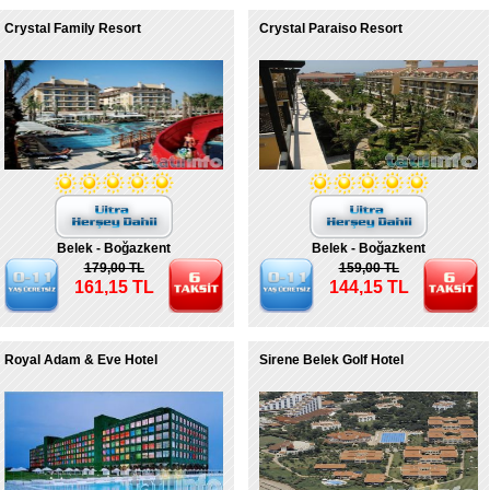
Crystal Family Resort
Crystal Paraiso Resort
Belek - Boğazkent
Belek - Boğazkent
179,00 TL
159,00 TL
161,15 TL
144,15 TL
Royal Adam & Eve Hotel
Sirene Belek Golf Hotel