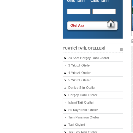
Giriş Tarihi Çıkış Tarihi
Otel Ara
YURTIÇI TATIL OTELLERI
24 Saat Herşey Dahil Oteller
3 Yıldızlı Oteller
4 Yıldızlı Oteller
5 Yıldızlı Oteller
Denize Sıfır Oteller
Herşey Dahil Oteller
İslami Tatil Otelleri
Su Kaydıraklı Oteller
Tam Pansiyon Oteller
Tatil Köyleri
Tek Bay Alan Oteller