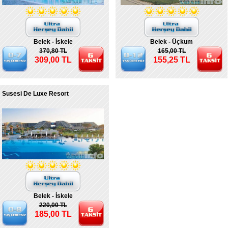
Belek - İskele
Belek - Üçkum
370,80 TL
165,00 TL
309,00 TL
155,25 TL
Susesi De Luxe Resort
Belek - İskele
220,00 TL
185,00 TL