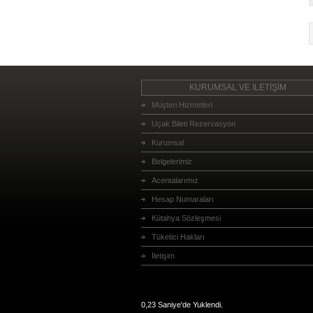
KURUMSAL VE İLETİŞİM
Müşteri Hizmetleri
Uçak Bileti Rezervasyon
Kurumsal
Belgelerimiz
Acentalarımız
Hesap Numaraları
Kütahya Sözleşmesi
Tüketici Hakları
İletişim
0,23 Saniye'de Yuklendi.