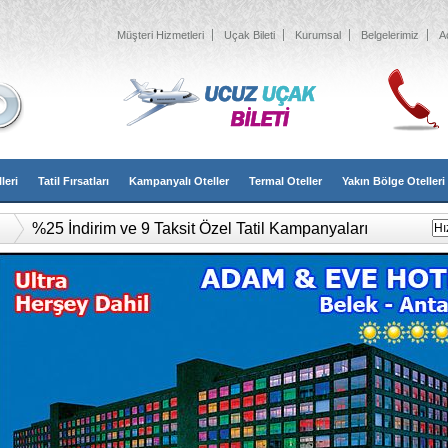
Müşteri Hizmetleri
Uçak Bileti
Kurumsal
Belgelerimiz
A
leri
Tatil Fırsatları
Kampanyalı Oteller
Termal Oteller
Yakın Bölge Otelleri
%25 İndirim ve 9 Taksit Özel Tatil Kampanyaları