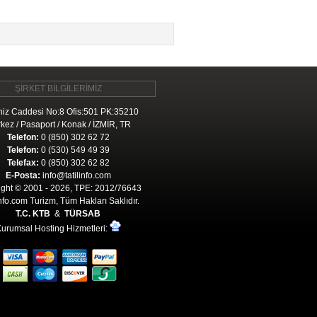
ŞİRKET BİLGİLERİMİZ
iz Caddesi No:8 Ofis:501 PK:35210
kez / Pasaport / Konak / İZMİR, TR
Telefon:
0 (850) 302 62 72
Telefon:
0 (530) 549 49 39
Telefax:
0 (850) 302 62 82
E-Posta:
info@tatilinfo.com
ght © 2001 - 2026, TPE: 2012/76643
Info.com Turizm, Tüm Hakları Saklıdır.
T.C. KTB
&
TÜRSAB
urumsal Hosting Hizmetleri: