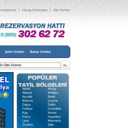
centalarımız
Hesap Numaraları
Site Haritası
Şehir Otelleri
Balayı Otelleri
Abant
Akçay
Alanya
Antalya
Ayvalık
Belek
Bodrum
Çeşme
Datça
Didim
Fethiye
Gümüldür
Kaş
Kemer
Kıbrıs
Kuşadası
Lara
Marmaris
Özdere
Side