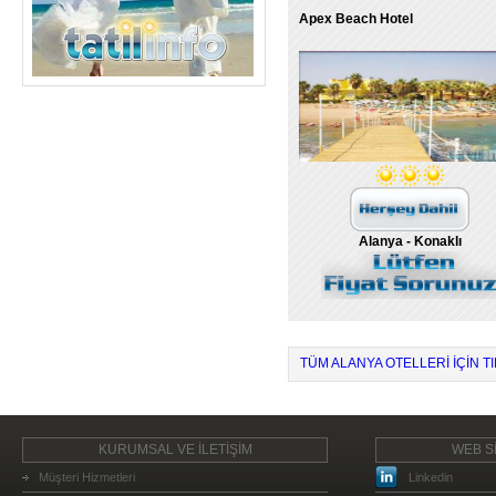
Apex Beach Hotel
Alanya - Konaklı
TÜM ALANYA OTELLERI IÇIN TI
KURUMSAL VE İLETİŞİM
WEB Sİ
Müşteri Hizmetleri
Linkedin