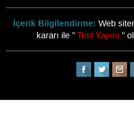
İçerik Bilgilendirme:
Web sitem
kararı ile "
Test Yayını
" ol
Tatil Info, Tatil, Tatil Rehberi, Tur, Turlar, Ot