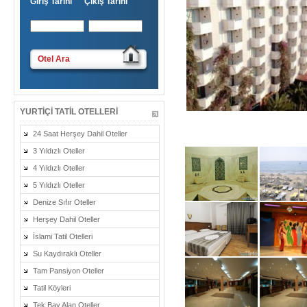
Giriş Tarihi Çıkış Tarihi
Otel Ara
YURTIÇI TATIL OTELLERI
24 Saat Herşey Dahil Oteller
3 Yıldızlı Oteller
4 Yıldızlı Oteller
5 Yıldızlı Oteller
Denize Sıfır Oteller
Herşey Dahil Oteller
İslami Tatil Otelleri
Su Kaydıraklı Oteller
Tam Pansiyon Oteller
Tatil Köyleri
Tek Bay Alan Oteller