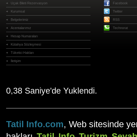
Uçak Bileti Rezervasyon
Facebook
Kurumsal
Twitter
Belgelerimiz
RSS
Acentalarımız
Technorat
Hesap Numaraları
Kütahya Sözleşmesi
Tüketici Hakları
İletişim
0,38 Saniye'de Yuklendi.
Tatil Info.com
, Web sitesinde yer
hakları
Tatil Info Turizm Sey