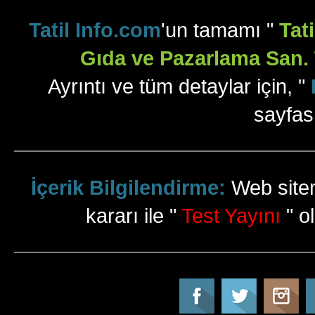
Tatil Info.com
'un tamamı "
Tat
Gıda ve Pazarlama San. T
Ayrıntı ve tüm detaylar için, "
sayfas
İçerik Bilgilendirme:
Web sitem
kararı ile "
Test Yayını
" ol