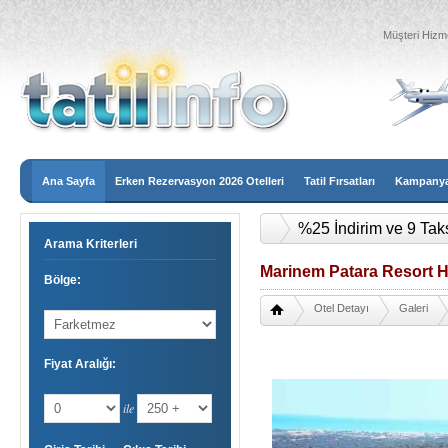
Müşteri Hizme
Ana Sayfa
Erken Rezervasyon 2026 Otelleri
Tatil Fırsatları
Kampanyal
%25 İndirim ve 9 Tak
Arama Kriterleri
Marinem Patara Resort Ho
Bölge:
Otel Detayı
Galeri
Fiyat Aralığı:
ile