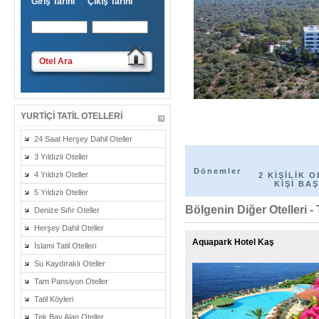
Giriş Tarihi Çıkış Tarihi
Otel Ara
YURTIÇI TATIL OTELLERI
24 Saat Herşey Dahil Oteller
3 Yıldızlı Oteller
Dönemler
4 Yıldızlı Oteller
2 KİŞİLİK O
KİŞİ BAŞ
5 Yıldızlı Oteller
Bölgenin Diğer Otelleri - 
Denize Sıfır Oteller
Herşey Dahil Oteller
Aquapark Hotel Kaş
İslami Tatil Otelleri
Su Kaydıraklı Oteller
Tam Pansiyon Oteller
Tatil Köyleri
Tek Bay Alan Oteller