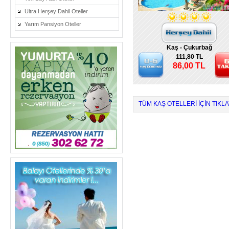
Ultra Herşey Dahil Oteller
Yarım Pansiyon Oteller
Kaş - Çukurbağ
111,80 TL
86,00 TL
TÜM KAŞ OTELLERI IÇIN TIKLA