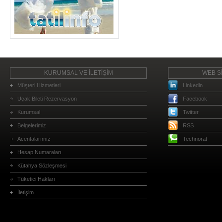
KURUMSAL VE İLETİŞİM
WEB Sİ
Müşteri Hizmetleri
Linkedin
Uçak Bileti Rezervasyon
Facebook
Kurumsal
Twitter
Belgelerimiz
RSS
Acentalarımız
Technorat
Hesap Numaraları
Kütahya Sözleşmesi
Tüketici Hakları
İletişim