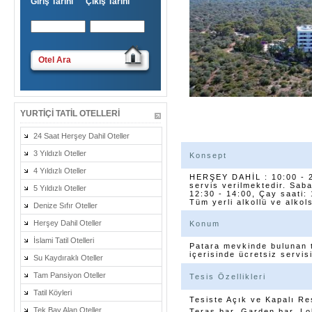
Giriş Tarihi Çıkış Tarihi
Otel Ara
YURTIÇI TATIL OTELLERI
24 Saat Herşey Dahil Oteller
3 Yıldızlı Oteller
Konsept
4 Yıldızlı Oteller
HERŞEY DAHİL : 10:00 - 2
servis verilmektedir. Sab
5 Yıldızlı Oteller
12:30 - 14:00, Çay saati:
Tüm yerli alkollü ve alkol
Denize Sıfır Oteller
Herşey Dahil Oteller
Konum
İslami Tatil Otelleri
Patara mevkinde bulunan 
içerisinde ücretsiz servis
Su Kaydıraklı Oteller
Tam Pansiyon Oteller
Tesis Özellikleri
Tatil Köyleri
Tesiste Açık ve Kapalı Re
Tek Bay Alan Oteller
Teras bar, Garden bar, L