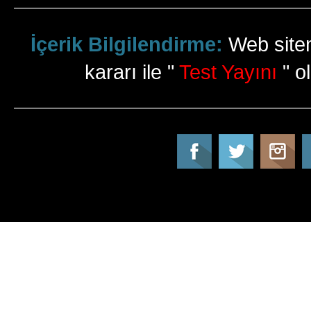
İçerik Bilgilendirme:
Web sitem
kararı ile "
Test Yayını
" ol
Tatil Info, Tatil, Tatil Rehberi, Tur, Turlar, Ot