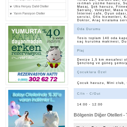
ısıtmalı yüzme havuzu, Su
Ultra Herşey Dahil Oteller
Masaj, Şok havuzu, Fitnes
Satranç, Voleybol, Masa te
Yarım Pansiyon Oteller
İnternet cafe, Oyun odası
servisi, Ofis hizmetleri,
Doktor, Araç kiralama ser
Oda Durumu
Tesis toplam 140 oda kapas
saç kurutma makinesi, Du
Plaj
Denize 1,5 km mesafesi olu
Şenzlong ve güneş şemsiye
Çocuklara Özel
Çocuk havuzu, Mini club,
C/In - C/Out
14:00 - 12:00
Bölgenin Diğer Otelleri - 