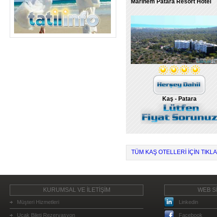
Marinem Patara Resort Hotel
Kaş - Patara
TÜM KAŞ OTELLERI IÇIN TIKLA
KURUMSAL VE İLETİŞİM
WEB Sİ
Müşteri Hizmetleri
Linkedin
Uçak Bileti Rezervasyon
Facebook