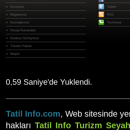
Kurumsal
Twitter
Belgelerimiz
RSS
Acentalarımız
Technorat
Hesap Numaraları
Kütahya Sözleşmesi
Tüketici Hakları
İletişim
0,59 Saniye'de Yuklendi.
Tatil Info.com
, Web sitesinde yer
hakları
Tatil Info Turizm Sey