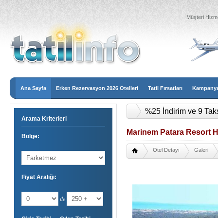
Müşteri Hizme
Ana Sayfa
Erken Rezervasyon 2026 Otelleri
Tatil Fırsatları
Kampanyal
%25 İndirim ve 9 Tak
Arama Kriterleri
Marinem Patara Resort Ho
Bölge:
Otel Detayı
Galeri
Fiyat Aralığı:
ile