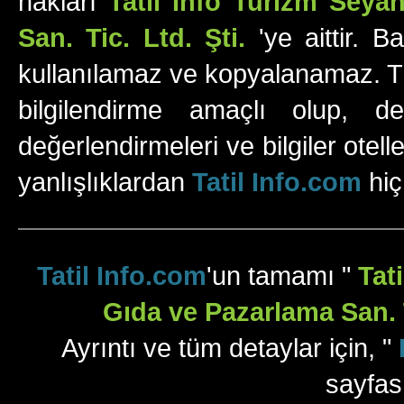
hakları
Tatil Info Turizm Sey
San. Tic. Ltd. Şti.
'ye aittir. B
kullanılamaz ve kopyalanamaz. Tüm
bilgilendirme amaçlı olup, değ
değerlendirmeleri ve bilgiler otell
yanlışlıklardan
Tatil Info.com
hiç
Tatil Info.com
'un tamamı "
Tat
Gıda ve Pazarlama San. T
Ayrıntı ve tüm detaylar için, "
sayfas