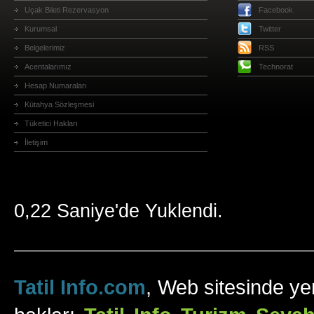
Uçak Bileti Rezervasyon
Facebook
Kurumsal
Twitter
Belgelerimiz
RSS
Acentalarımız
Technorat
Hesap Numaraları
Kütahya Sözleşmesi
Tüketici Hakları
İletişim
0,22 Saniye'de Yuklendi.
Tatil Info.com
, Web sitesinde yer