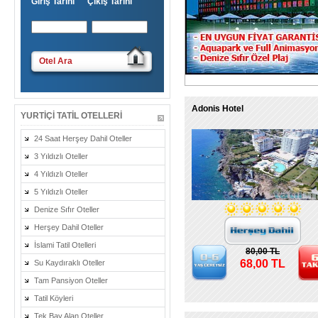
Giriş Tarihi Çıkış Tarihi
Otel Ara
Adonis Hotel
YURTIÇI TATIL OTELLERI
24 Saat Herşey Dahil Oteller
3 Yıldızlı Oteller
4 Yıldızlı Oteller
5 Yıldızlı Oteller
Denize Sıfır Oteller
Herşey Dahil Oteller
İslami Tatil Otelleri
80,00 TL
68,00 TL
Su Kaydıraklı Oteller
Tam Pansiyon Oteller
Tatil Köyleri
Tek Bay Alan Oteller