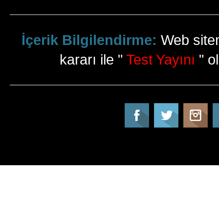
İçerik Bilgilendirme:
Web sitem
kararı ile "
Test Yayını
" ol
Tatil Info, Tatil, Tatil Rehberi, Tur, Turlar, Ot