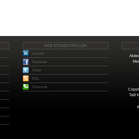
WEB SİTEMİZİ PAYLAŞIN
Linkedin
Akden
Mer
Facebook
Twitter
RSS
Technorat
Copyri
Tatil 
K