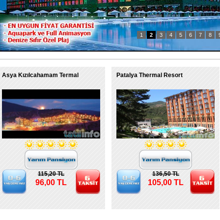
1
2
3
4
5
6
7
8
Asya Kızılcahamam Termal
Patalya Thermal Resort
115,20 TL
136,50 TL
96,00 TL
105,00 TL