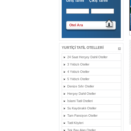
Giriş Tarihi Çıkış Tarihi
Otel Ara
YURTIÇI TATIL OTELLERI
24 Saat Herşey Dahil Oteller
3 Yıldızlı Oteller
4 Yıldızlı Oteller
5 Yıldızlı Oteller
Denize Sıfır Oteller
Herşey Dahil Oteller
İslami Tatil Otelleri
Su Kaydıraklı Oteller
Tam Pansiyon Oteller
Tatil Köyleri
Tek Bay Alan Oteller