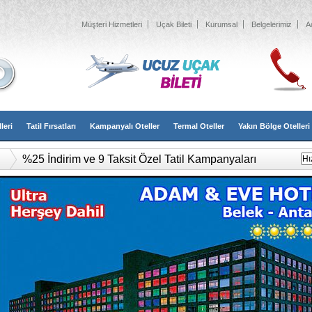
Müşteri Hizmetleri
Uçak Bileti
Kurumsal
Belgelerimiz
A
leri
Tatil Fırsatları
Kampanyalı Oteller
Termal Oteller
Yakın Bölge Otelleri
%25 İndirim ve 9 Taksit Özel Tatil Kampanyaları