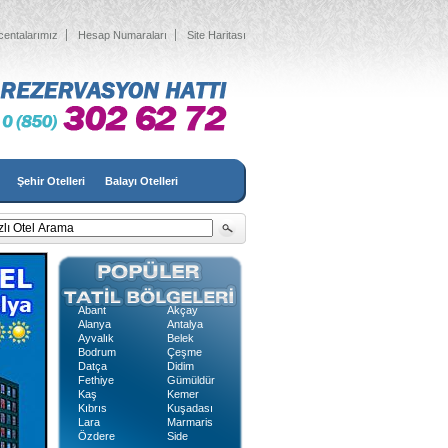
centalarımız
Hesap Numaraları
Site Haritası
Şehir Otelleri
Balayı Otelleri
Abant
Akçay
Alanya
Antalya
Ayvalık
Belek
Bodrum
Çeşme
Datça
Didim
Fethiye
Gümüldür
Kaş
Kemer
Kıbrıs
Kuşadası
Lara
Marmaris
Özdere
Side