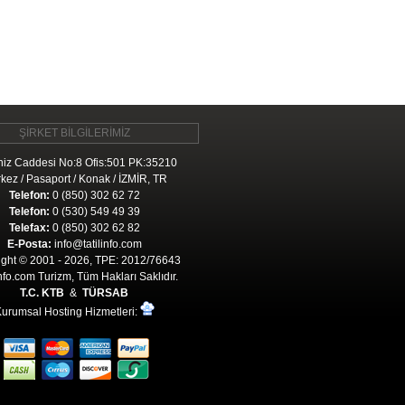
ŞİRKET BİLGİLERİMİZ
iz Caddesi No:8 Ofis:501 PK:35210
kez / Pasaport / Konak / İZMİR, TR
Telefon:
0 (850) 302 62 72
Telefon:
0 (530) 549 49 39
Telefax:
0 (850) 302 62 82
E-Posta:
info@tatilinfo.com
ght © 2001 - 2026, TPE: 2012/76643
Info.com Turizm, Tüm Hakları Saklıdır.
T.C. KTB
&
TÜRSAB
urumsal Hosting Hizmetleri: