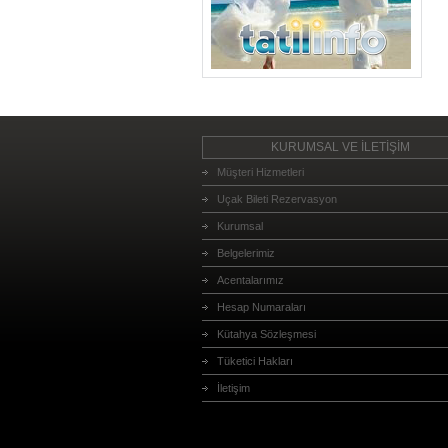
KURUMSAL VE İLETİŞİM
Müşteri Hizmetleri
Uçak Bileti Rezervasyon
Kurumsal
Belgelerimiz
Acentalarımız
Hesap Numaraları
Kütahya Sözleşmesi
Tüketici Hakları
İletişim