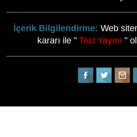
İçerik Bilgilendirme:
Web sitem
kararı ile "
Test Yayını
" ol
Tatil Info, Tatil, Tatil Rehberi, Tur, Turlar, Ot