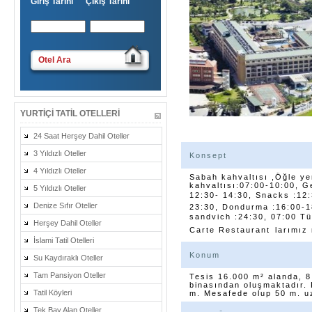
Giriş Tarihi Çıkış Tarihi
Otel Ara
YURTIÇI TATIL OTELLERI
24 Saat Herşey Dahil Oteller
3 Yıldızlı Oteller
Konsept
4 Yıldızlı Oteller
Sabah kahvaltısı ,Öğle y
kahvaltısı:07:00-10:00, G
5 Yıldızlı Oteller
12:30- 14:30, Snacks :12:
Denize Sıfır Oteller
23:30, Dondurma :16:00-1
sandvich :24:30, 07:00 Tüm
Herşey Dahil Oteller
Carte Restaurant larımız
İslami Tatil Otelleri
Konum
Su Kaydıraklı Oteller
Tam Pansiyon Oteller
Tesis 16.000 m² alanda, 8.
binasından oluşmaktadır.
Tatil Köyleri
m. Mesafede olup 50 m. uz
Tek Bay Alan Oteller