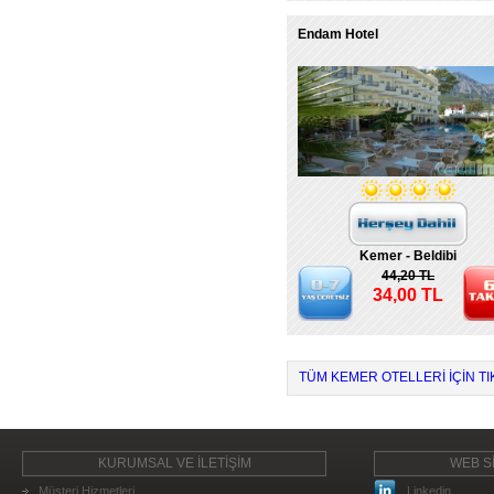
Endam Hotel
Kemer - Beldibi
44,20 TL
34,00 TL
TÜM KEMER OTELLERI IÇIN TI
KURUMSAL VE İLETİŞİM
WEB Sİ
Müşteri Hizmetleri
Linkedin