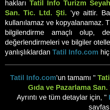
hakları
Tatil Info Turizm Sey
San. Tic. Ltd. Şti.
'ye aittir. B
kullanılamaz ve kopyalanamaz. Tüm
bilgilendirme amaçlı olup, değ
değerlendirmeleri ve bilgiler otell
yanlışlıklardan
Tatil Info.com
hiç
Tatil Info.com
'un tamamı "
Tat
Gıda ve Pazarlama San. T
Ayrıntı ve tüm detaylar için, "
sayfas