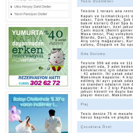
Tesis Özellikleri
Ultra Herşey Dahil Oteller
Tesiste 1 teraslı ana rest
Yarım Pansiyon Oteller
Kapalı ve Isıtmalı(kışın) 
odası, Türk hamamı, Şok D
bakım kürleri) Özel Spa b
relax yatakları, özel jaku
Canlı müzik (Belirli günle
Masa tenisi, Plaj voleybol
Bilardo, Dart, Langırt, M
Alış veriş mağazaları, Ku
salonu, Otopark ve Su spo
Oda Durumu
Tesiste 356 ad.oda ve 1111
geçmeli oda, 3 adet beden
konuklarımız için odaları
: 41 adettir. İki yatak oda
Maksimum kapasite: 4 kişi
edilmiş iki ayrı yatak odas
ve standart odaların tüm
kapasite: 4 + 2 kişi Pasha
jakuzi küvetli ve duşlu b
player mevcut. Maksimum k
Plaj
Tesis denize 75 m mesafed
havuz başında ve plajda üc
Çocuklara Özel