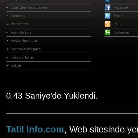
Uçak Bileti Rezervasyon
Facebook
Kurumsal
Twitter
Belgelerimiz
RSS
Acentalarımız
Technorat
Hesap Numaraları
Kütahya Sözleşmesi
Tüketici Hakları
İletişim
0,43 Saniye'de Yuklendi.
Tatil Info.com
, Web sitesinde yer