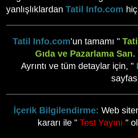
yanlışlıklardan
Tatil Info.com
hiç
Tatil Info.com
'un tamamı "
Tat
Gıda ve Pazarlama San. T
Ayrıntı ve tüm detaylar için, "
sayfas
İçerik Bilgilendirme:
Web sitem
kararı ile "
Test Yayını
" ol