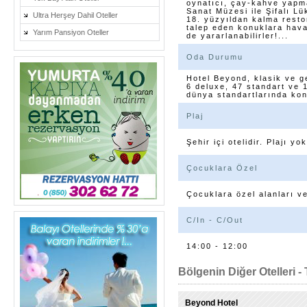
oynatıcı, çay-kahve yapma
Sanat Müzesi ile Şifalı L
Ultra Herşey Dahil Oteller
18. yüzyıldan kalma resto
talep eden konuklara hava
Yarım Pansiyon Oteller
de yararlanabilirler!...
Oda Durumu
Hotel Beyond, klasik ve g
6 deluxe, 47 standart ve 
dünya standartlarında konf
Plaj
Şehir içi otelidir. Plajı yo
Çocuklara Özel
Çocuklara özel alanları ve
C/In - C/Out
14:00 - 12:00
Bölgenin Diğer Otelleri - 
Beyond Hotel