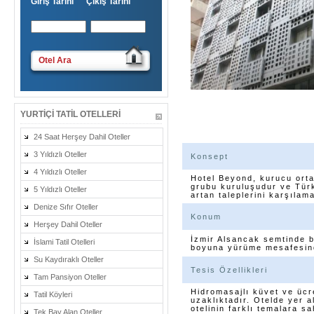
Giriş Tarihi Çıkış Tarihi
Otel Ara
YURTIÇI TATIL OTELLERI
24 Saat Herşey Dahil Oteller
3 Yıldızlı Oteller
Konsept
4 Yıldızlı Oteller
Hotel Beyond, kurucu orta
grubu kuruluşudur ve Türki
5 Yıldızlı Oteller
artan taleplerini karşıla
Denize Sıfır Oteller
Konum
Herşey Dahil Oteller
İzmir Alsancak semtinde b
İslami Tatil Otelleri
boyuna yürüme mesafesinded
Su Kaydıraklı Oteller
Tesis Özellikleri
Tam Pansiyon Oteller
Hidromasajlı küvet ve ücr
Tatil Köyleri
uzaklıktadır. Otelde yer 
otelinin farklı temalara s
Tek Bay Alan Oteller