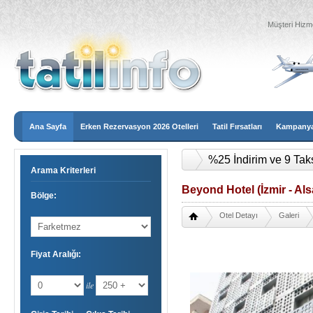
Müşteri Hizme
Ana Sayfa
Erken Rezervasyon 2026 Otelleri
Tatil Fırsatları
Kampanyal
%25 İndirim ve 9 Tak
Arama Kriterleri
Beyond Hotel (İzmir - Al
Bölge:
Otel Detayı
Galeri
Fiyat Aralığı:
ile