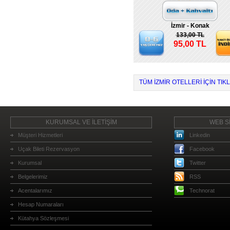
İzmir - Konak
133,00 TL
95,00 TL
TÜM İZMIR OTELLERI IÇIN TIKL
KURUMSAL VE İLETİŞİM
WEB Sİ
Müşteri Hizmetleri
Linkedin
Uçak Bileti Rezervasyon
Facebook
Kurumsal
Twitter
Belgelerimiz
RSS
Acentalarımız
Technorat
Hesap Numaraları
Kütahya Sözleşmesi