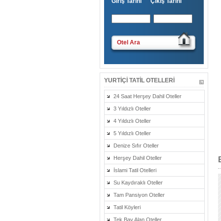
Giriş Tarihi Çıkış Tarihi
Otel Ara
YURTIÇI TATIL OTELLERI
24 Saat Herşey Dahil Oteller
3 Yıldızlı Oteller
4 Yıldızlı Oteller
5 Yıldızlı Oteller
Denize Sıfır Oteller
Herşey Dahil Oteller
İslami Tatil Otelleri
Su Kaydıraklı Oteller
Tam Pansiyon Oteller
Tatil Köyleri
Tek Bay Alan Oteller