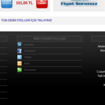
101,00 TL
TÜM DIDIM OTELLERI IÇIN TIKLAYINIZ
WEB SİTEMİZİ PAYLAŞIN
Linkedin
Akden
Mer
Facebook
Twitter
RSS
Technorat
Copyri
Tatil 
K