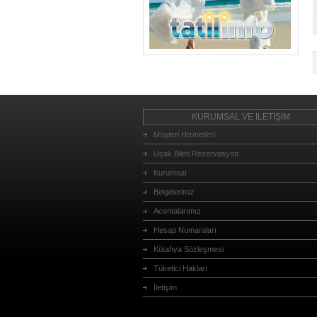
KURUMSAL VE İLETİŞİM
Müşteri Hizmetleri
Uçak Bileti Rezervasyon
Kurumsal
Belgelerimiz
Acentalarımız
Hesap Numaraları
Kütahya Sözleşmesi
Tüketici Hakları
İletişim