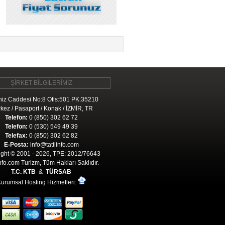
ŞİRKET BİLGİLERİMİZ
iz Caddesi No:8 Ofis:501 PK:35210
kez / Pasaport / Konak / İZMİR, TR
Telefon:
0 (850) 302 62 72
Telefon:
0 (530) 549 49 39
Telefax:
0 (850) 302 62 82
E-Posta:
info@tatilinfo.com
ght © 2001 - 2026, TPE: 2012/76643
Info.com Turizm, Tüm Hakları Saklıdır.
T.C. KTB
&
TÜRSAB
urumsal Hosting Hizmetleri: