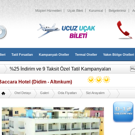
Müşteri Hizmetleri
Uçak Bileti
Kurumsal
Belgelerimiz
A
leri
Tatil Fırsatları
Kampanyalı Oteller
Termal Oteller
Yakın Bölge Otelleri
%25 İndirim ve 9 Taksit Özel Tatil Kampanyaları
Baccara Hotel (Didim - Altınkum)
Otel Detayı
Galeri
Oda Fiyatları
Sizi Arayalım