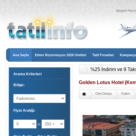
Müşteri Hizme
Ana Sayfa
Erken Rezervasyon 2026 Otelleri
Tatil Fırsatları
Kampanyal
%25 İndirim ve 9 Tak
Arama Kriterleri
Golden Lotus Hotel (Kem
Bölge:
Otel Detayı
Galeri
Fiyat Aralığı:
ile