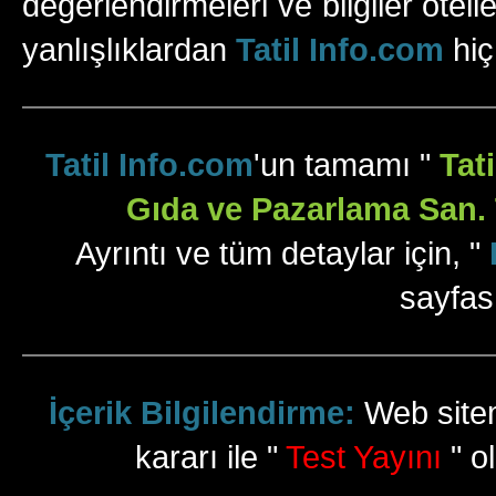
değerlendirmeleri ve bilgiler otell
yanlışlıklardan
Tatil Info.com
hiç
Tatil Info.com
'un tamamı "
Tat
Gıda ve Pazarlama San. T
Ayrıntı ve tüm detaylar için, "
sayfas
İçerik Bilgilendirme:
Web sitem
kararı ile "
Test Yayını
" ol