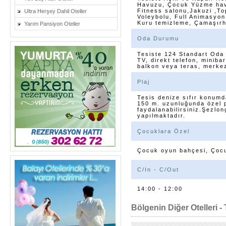
Havuzu, Çocuk Yüzme hav
Fitness salonu,Jakuzi ,To
Ultra Herşey Dahil Oteller
Voleybolu, Full Animasyon,
Kuru temizleme, Çamaşırha
Yarım Pansiyon Oteller
Oda Durumu
Tesiste 124 Standart Oda 
TV, direkt telefon, minib
balkon veya teras, merkez
Plaj
Tesis denize sıfır konumd
150 m. uzunluğunda özel p
faydalanabilirsiniz.Şezlo
yapılmaktadır.
Çocuklara Özel
Çocuk oyun bahçesi, Çocu
C/In - C/Out
14:00 - 12:00
Bölgenin Diğer Otelleri - 