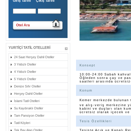
Giriş Tarihi Çıkış Tarihi
Otel Ara
YURTIÇI TATIL OTELLERI
24 Saat Herşey Dahil Oteller
3 Yıldızlı Oteller
Konsept
4 Yıldızlı Oteller
10:00-24:00 Sabah kahvalt
Öğleden sonra çay ve past
5 Yıldızlı Oteller
saatleri arasında ücretsiz
Denize Sıfır Oteller
Konum
Herşey Dahil Oteller
Kemer merkezde bulunan t
İslami Tatil Otelleri
ve alış-veriş merkezine 
Su Kaydıraklı Oteller
kabini ve duşları olan ku
ücretsiz olarak içecek ve 
Tam Pansiyon Oteller
Tesis Özellikleri
Tatil Köyleri
Tek Bay Alan Oteller
Tesiste Açık ve Kapalı R