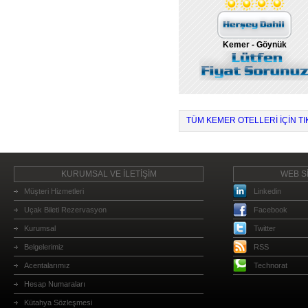
Kemer - Göynük
TÜM KEMER OTELLERI IÇIN TI
KURUMSAL VE İLETİŞİM
WEB Sİ
Müşteri Hizmetleri
Linkedin
Uçak Bileti Rezervasyon
Facebook
Kurumsal
Twitter
Belgelerimiz
RSS
Acentalarımız
Technorat
Hesap Numaraları
Kütahya Sözleşmesi