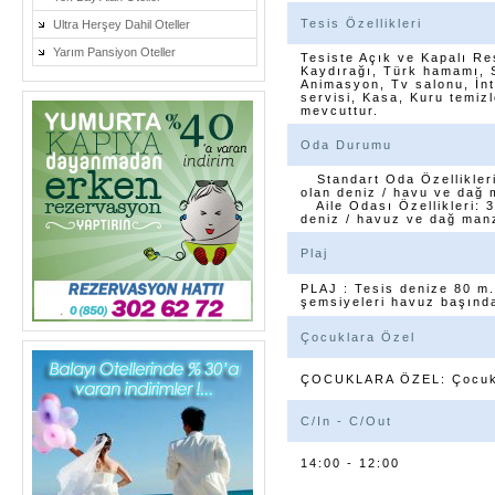
Tesis Özellikleri
Ultra Herşey Dahil Oteller
Yarım Pansiyon Oteller
Tesiste Açık ve Kapalı R
Kaydırağı, Türk hamamı, S
Animasyon, Tv salonu, İnt
servisi, Kasa, Kuru temiz
mevcuttur.
Oda Durumu
Standart Oda Özellikleri 
olan deniz / havu ve dağ 
Aile Odası Özellikleri: 3
deniz / havuz ve dağ man
Plaj
PLAJ : Tesis denize 80 m.
şemsiyeleri havuz başında
Çocuklara Özel
ÇOCUKLARA ÖZEL: Çocuk h
C/In - C/Out
14:00 - 12:00