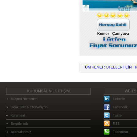
Kemer - Çamyuva
TÜM KEMER OTELLERI IÇIN TI
KURUMSAL VE İLETİŞİM
WEB Sİ
Müşteri Hizmetleri
Linkedin
Uçak Bileti Rezervasyon
Facebook
Kurumsal
Twitter
Belgelerimiz
RSS
Acentalarımız
Technorat