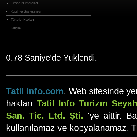
Hesap Numaraları
Kütahya Sözleşmesi
Tüketici Hakları
İletişim
0,78 Saniye'de Yuklendi.
Tatil Info.com
, Web sitesinde yer
hakları
Tatil Info Turizm Sey
San. Tic. Ltd. Şti.
'ye aittir. B
kullanılamaz ve kopyalanamaz. Tüm