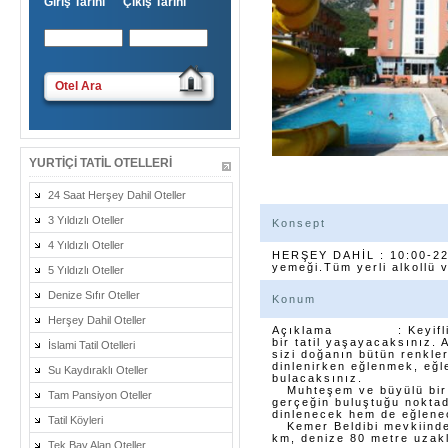
Giriş Tarihi Çıkış Tarihi
Otel Ara
YURTIÇI TATIL OTELLERI
24 Saat Herşey Dahil Oteller
3 Yıldızlı Oteller
Konsept
4 Yıldızlı Oteller
HERŞEY DAHİL : 10:00-22:
yemeği.Tüm yerli alkollü v
5 Yıldızlı Oteller
Denize Sıfır Oteller
Konum
Herşey Dahil Oteller
Açıklama : Keyifli bir t
bir tatil yaşayacaksınız.
İslami Tatil Otelleri
sizi doğanın bütün renkle
dinlenirken eğlenmek, eğl
Su Kaydıraklı Oteller
bulacaksınız.
Muhteşem ve büyülü bir a
Tam Pansiyon Oteller
gerçeğin buluştuğu noktada
dinlenecek hem de eğlene
Tatil Köyleri
Kemer Beldibi mevkiinde 
km, denize 80 metre uzaklı
Tek Bay Alan Oteller