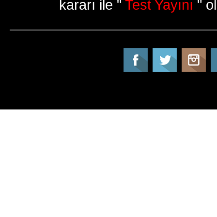
kararı ile "
Test Yayını
" ol
Tatil Info, Tatil, Tatil Rehberi, Tur, Turlar, Ot