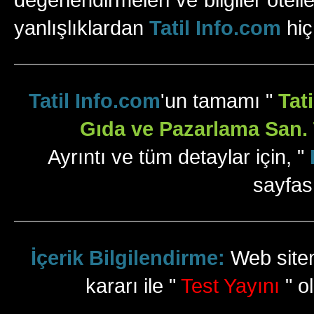
yanlışlıklardan
Tatil Info.com
hiç
Tatil Info.com
'un tamamı "
Tat
Gıda ve Pazarlama San. T
Ayrıntı ve tüm detaylar için, "
sayfas
İçerik Bilgilendirme:
Web sitem
kararı ile "
Test Yayını
" ol