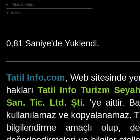
Tüketici Hakları
İletişim
0,81 Saniye'de Yuklendi.
Tatil Info.com
, Web sitesinde yer
hakları
Tatil Info Turizm Sey
San. Tic. Ltd. Şti.
'ye aittir. B
kullanılamaz ve kopyalanamaz. Tüm
bilgilendirme amaçlı olup, değ
değerlendirmeleri ve bilgiler otell