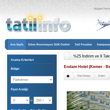
Müşteri Hizme
Ana Sayfa
Erken Rezervasyon 2026 Otelleri
Tatil Fırsatları
Kampanyal
%25 İndirim ve 9 Tak
Arama Kriterleri
Endam Hotel (Kemer - Be
Bölge:
Otel Detayı
Galeri
Fiyat Aralığı:
ile