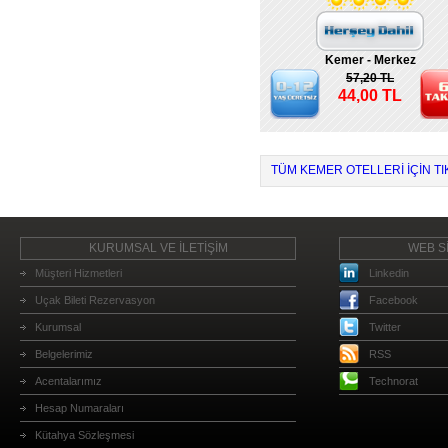
Kemer - Merkez
57,20 TL
44,00 TL
TÜM KEMER OTELLERI IÇIN TI
KURUMSAL VE İLETİŞİM
WEB Sİ
Müşteri Hizmetleri
Linkedin
Uçak Bileti Rezervasyon
Facebook
Kurumsal
Twitter
Belgelerimiz
RSS
Acentalarımız
Technorat
Hesap Numaraları
Kütahya Sözleşmesi