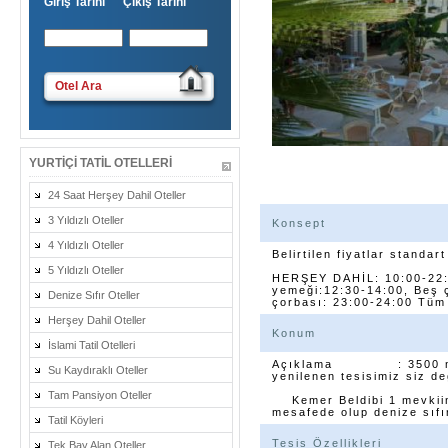
Giriş Tarihi Çıkış Tarihi
Otel Ara
YURTIÇI TATIL OTELLERI
24 Saat Herşey Dahil Oteller
3 Yıldızlı Oteller
Konsept
4 Yıldızlı Oteller
Belirtilen fiyatlar standar
5 Yıldızlı Oteller
HERŞEY DAHİL: 10:00-22:0
yemeği:12:30-14:00, Beş 
Denize Sıfır Oteller
çorbası: 23:00-24:00 Tüm y
Herşey Dahil Oteller
Konum
İslami Tatil Otelleri
Açıklama : 3500 m2 alan
Su Kaydıraklı Oteller
yenilenen tesisimiz siz de
Tam Pansiyon Oteller
Kemer Beldibi 1 mevkiin
mesafede olup denize sıfı
Tatil Köyleri
Tesis Özellikleri
Tek Bay Alan Oteller