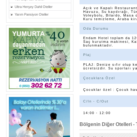
Ultra Herşey Dahil Oteller
Açık ve Kapalı Restauran
Havuzu, Su kaydırağı, Tür
Yarım Pansiyon Oteller
Voleybolu, Bilardo, Masa 
Kuru temizleme, Araba kir
Oda Durumu
Endam Hotel toplam da 120
Saç kurutma makinesi, Kab
bulunmaktadır.
Plaj
PLAJ: Denize sıfır olup k
ücretsizdir. Su sporları y
Çocuklara Özel
Çocuklar özel : Çocuk ha
C/In - C/Out
14:00 - 12:00
Bölgenin Diğer Otelleri - 