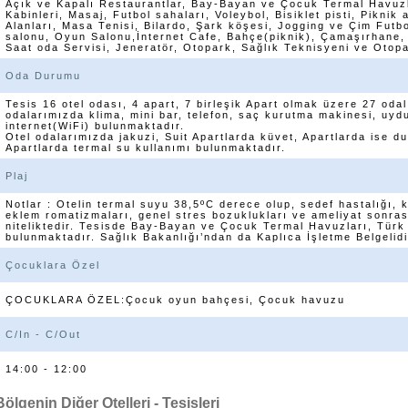
Açık ve Kapalı Restaurantlar, Bay-Bayan ve Çocuk Termal Havuzl
Kabinleri, Masaj, Futbol sahaları, Voleybol, Bisiklet pisti, Pikni
Alanları, Masa Tenisi, Bilardo, Şark köşesi, Jogging ve Çim Futbo
salonu, Oyun Salonu,İnternet Cafe, Bahçe(piknik), Çamaşırhane,
Saat oda Servisi, Jeneratör, Otopark, Sağlık Teknisyeni ve Otop
Oda Durumu
Tesis 16 otel odası, 4 apart, 7 birleşik Apart olmak üzere 27 odal
odalarımızda klima, mini bar, telefon, saç kurutma makinesi, uyd
internet(WiFi) bulunmaktadır.
Otel odalarımızda jakuzi, Suit Apartlarda küvet, Apartlarda ise d
Apartlarda termal su kullanımı bulunmaktadır.
Plaj
Notlar : Otelin termal suyu 38,5ºC derece olup, sedef hastalığı, ka
eklem romatizmaları, genel stres bozuklukları ve ameliyat sonrası 
niteliktedir. Tesisde Bay-Bayan ve Çocuk Termal Havuzları, Türk
bulunmaktadır. Sağlık Bakanlığı’ndan da Kaplıca İşletme Belgelidi
Çocuklara Özel
ÇOCUKLARA ÖZEL:Çocuk oyun bahçesi, Çocuk havuzu
C/In - C/Out
14:00 - 12:00
Bölgenin Diğer Otelleri - Tesisleri