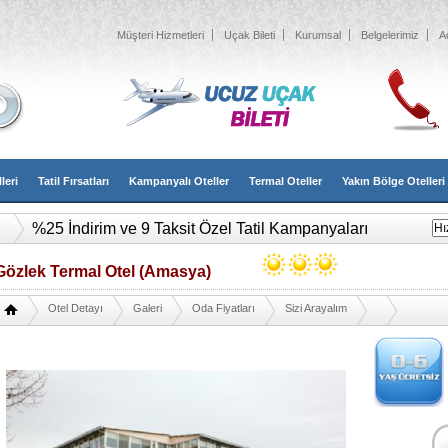
Müşteri Hizmetleri
Uçak Bileti
Kurumsal
Belgelerimiz
A
leri
Tatil Fırsatları
Kampanyalı Oteller
Termal Oteller
Yakın Bölge Otelleri
%25 İndirim ve 9 Taksit Özel Tatil Kampanyaları
Gözlek Termal Otel (Amasya)
Otel Detayı
Galeri
Oda Fiyatları
Sizi Arayalım