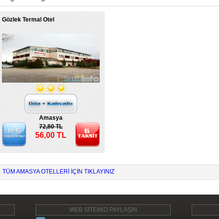
Gözlek Termal Otel
Amasya
72,80 TL
56,00 TL
TÜM AMASYA OTELLERI IÇIN TIKLAYINIZ
WEB SİTEMİZİ PAYLAŞIN