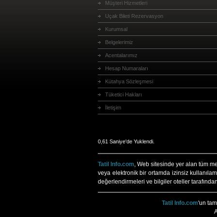
Müşteri Hizmetleri
Uçak Bileti Rezervasyon
Kurumsal
Belgelerimiz
Acentalarımız
Hesap Numaraları
Kütahya Sözleşmesi
Tüketici Hakları
İletişim
0,61 Saniye'de Yuklendi.
Tatil Info.com
, Web sitesinde yer alan tüm meti
veya elektronik bir ortamda izinsiz kullanılam
değerlendirmeleri ve bilgiler oteller tarafında
Tatil Info.com
'un ta
A