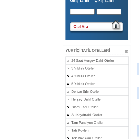
Giriş Tarihi Çıkış Tarihi
Otel Ara
YURTIÇI TATIL OTELLERI
24 Saat Herşey Dahil Oteller
3 Yıldızlı Oteller
4 Yıldızlı Oteller
5 Yıldızlı Oteller
Denize Sıfır Oteller
Herşey Dahil Oteller
İslami Tatil Otelleri
Su Kaydıraklı Oteller
Tam Pansiyon Oteller
Tatil Köyleri
Tek Bay Alan Oteller