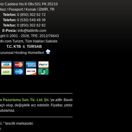
iz Caddesi No:8 Ofis:501 PK:35210
kez / Pasaport / Konak / İZMİR, TR
Telefon:
0 (850) 302 62 72
Telefon:
0 (530) 549 49 39
Telefax:
0 (850) 302 62 82
E-Posta:
info@tatilinfo.com
ght © 2001 - 2026, TPE: 2012/76643
Info.com Turizm, Tüm Hakları Saklıdır.
T.C. KTB
&
TÜRSAB
urumsal Hosting Hizmetleri:
 Pazarlama San. Tic. Ltd. Şti.
'ye aittir. Basılı
olup, değişiklik arz edebilir. Fiyatlar, yıldız
tutulamaz.
i.
" tescilli markasıdır.
z.