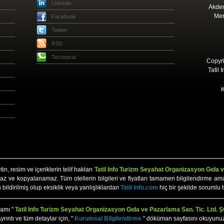
Linkedin
Akden
Mer
Facebook
Twitter
RSS
Technorat
Copyri
Tatil 
K
n, resim ve içeriklerin telif hakları
Tatil Info Turizm Seyahat Organizasyon Gıda ve
az ve kopyalanamaz. Tüm otellerin bilgileri ve fiyatları tamamen bilgilendirme amaçlı 
n bildirilmiş olup eksiklik veya yanlışlıklardan
Tatil Info.com
hiç bir şekilde sorumlu 
mamı "
Tatil Info Turizm Seyahat Organizasyon Gıda ve Pazarlama San. Tic. Ltd. Şt
yrıntı ve tüm detaylar için, "
Kurumsal Bilgilendirme
" döküman sayfasını okuyunu