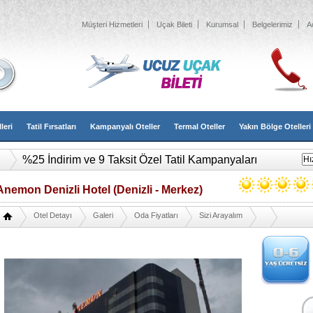
Müşteri Hizmetleri
Uçak Bileti
Kurumsal
Belgelerimiz
A
leri
Tatil Fırsatları
Kampanyalı Oteller
Termal Oteller
Yakın Bölge Otelleri
%25 İndirim ve 9 Taksit Özel Tatil Kampanyaları
Anemon Denizli Hotel (Denizli - Merkez)
Otel Detayı
Galeri
Oda Fiyatları
Sizi Arayalım