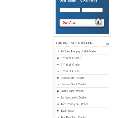
Giriş Tarihi Çıkış Tarihi
Otel Ara
YURTIÇI TATIL OTELLERI
24 Saat Herşey Dahil Oteller
3 Yıldızlı Oteller
4 Yıldızlı Oteller
5 Yıldızlı Oteller
Denize Sıfır Oteller
Herşey Dahil Oteller
İslami Tatil Otelleri
Su Kaydıraklı Oteller
Tam Pansiyon Oteller
Tatil Köyleri
Tek Bay Alan Oteller