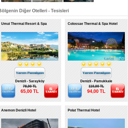
Bölgenin Diğer Otelleri - Tesisleri
Umut Thermal Resort & Spa
Colossae Thermal & Spa Hotel
Denizli - Sarayköy
Denizli - Pamukkale
78,00 TL
110,00 TL
65,00 TL
94,00 TL
Anemon Denizli Hotel
Polat Thermal Hotel