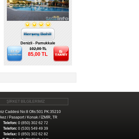
Denizli - Pamukkale
102,00 TL
85,00 TL
ŞİRKET BİLGİLERİMİZ
iz Caddesi No:8 Ofis:501 PK:35210
kez / Pasaport / Konak / İZMİR, TR
Telefon:
0 (850) 302 62 72
Telefon:
0 (530) 549 49 39
Telefax:
0 (850) 302 62 82