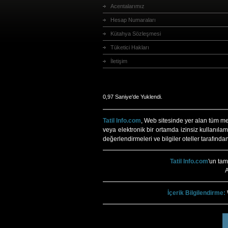
Acentalarımız
Hesap Numaraları
Kütahya Sözleşmesi
Tüketici Hakları
İletişim
0,97 Saniye'de Yuklendi.
Tatil Info.com
, Web sitesinde yer alan tüm meti
veya elektronik bir ortamda izinsiz kullanılam
değerlendirmeleri ve bilgiler oteller tarafında
Tatil Info.com
'un ta
A
İçerik Bilgilendirme: