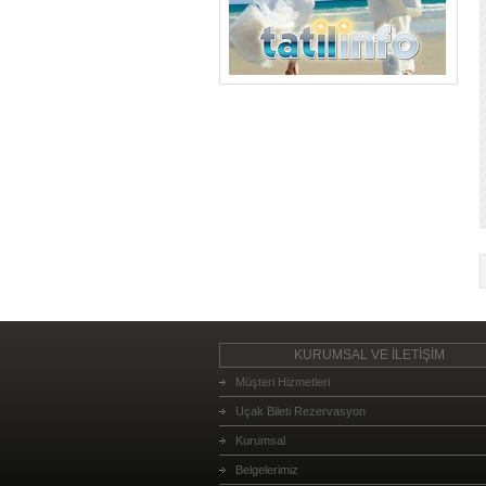
KURUMSAL VE İLETİŞİM
Müşteri Hizmetleri
Uçak Bileti Rezervasyon
Kurumsal
Belgelerimiz