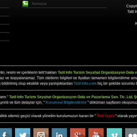
Technorat
Copyri
Tatil 
K
n, resim ve içeriklerin telif hakları
Tatil Info Turizm Seyahat Organizasyon Gıda ve
az ve kopyalanamaz. Tüm otellerin bilgileri ve fiyatları tamamen bilgilendirme amaçlı 
n bildirilmiş olup eksiklik veya yanlışlıklardan
Tatil Info.com
hiç bir şekilde sorumlu 
mamı "
Tatil Info Turizm Seyahat Organizasyon Gıda ve Pazarlama San. Tic. Ltd. Şt
yrıntı ve tüm detaylar için, "
Kurumsal Bilgilendirme
" döküman sayfasını okuyunu
Web sitemiz geçici olarak yönetim kurulumuzun kararı ile "
Test Yayını
" olarak yayın