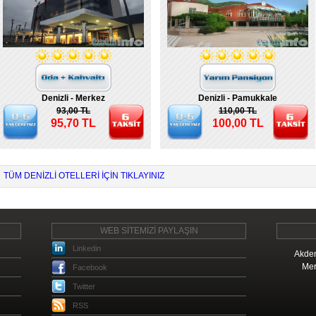
Denizli - Merkez
Denizli - Pamukkale
93,00 TL
110,00 TL
95,70 TL
100,00 TL
TÜM DENIZLI OTELLERI IÇIN TIKLAYINIZ
WEB SİTEMİZİ PAYLAŞIN
Linkedin
Akden
Mer
Facebook
Twitter
RSS