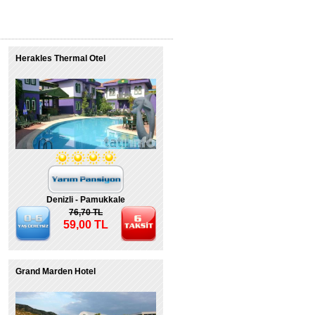
Herakles Thermal Otel
Denizli - Pamukkale
76,70 TL
59,00 TL
Grand Marden Hotel