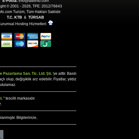
E-Posta:
info@tatilinfo.com
ght © 2001 - 2026, TPE: 2012/76643
Info.com Turizm, Tüm Hakları Saklıdır.
T.C. KTB
&
TÜRSAB
urumsal Hosting Hizmetleri:
 Pazarlama San. Tic. Ltd. Şti.
'ye aittir. Basılı
olup, değişiklik arz edebilir. Fiyatlar, yıldız
tutulamaz.
i.
" tescilli markasıdır.
z.
lanmıştır. Bilgilerinize,