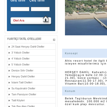
Giriş Tarihi Çıkış Tarihi
Otel Ara
YURTIÇI TATIL OTELLERI
24 Saat Herşey Dahil Oteller
3 Yıldızlı Oteller
Konsept
4 Yıldızlı Oteller
Altis resort hotel ile ilgil
isteyen misafirlerimiz için
5 Yıldızlı Oteller
Denize Sıfır Oteller
HERŞEY DAHİL: Kahvaltı(a
Yemeği(açık büfe-12.30-1
Herşey Dahil Oteller
21.30), Gece çorbası : (2
Restauran(11.00-17.30), 
İslami Tatil Otelleri
Vitamin Bar(10.00-18.00),
Su Kaydıraklı Oteller
Konum
Tam Pansiyon Oteller
Belek Taşlıburun Mevkiin
Tatil Köyleri
mesafededir. 100.000 m2 l
özel kum plajı mevcuttur.
Tek Bay Alan Oteller