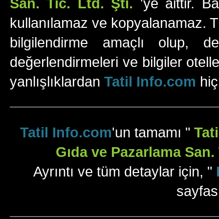
San. Tic. Ltd. Şti.
'ye aittir. B
kullanılamaz ve kopyalanamaz. Tüm
bilgilendirme amaçlı olup, değ
değerlendirmeleri ve bilgiler otell
yanlışlıklardan
Tatil Info.com
hiç
Tatil Info.com
'un tamamı "
Tat
Gıda ve Pazarlama San. T
Ayrıntı ve tüm detaylar için, "
sayfas