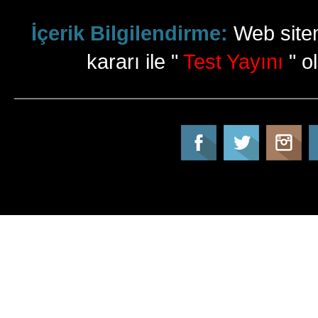
İçerik Bilgilendirme:
Web sitem
kararı ile "
Test Yayını
" ol
Tatil Info, Tatil, Tatil Rehberi, Tur, Turlar, Ot