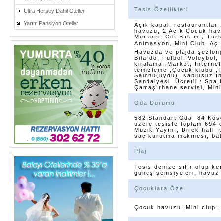
Tesis Özellikleri
Ultra Herşey Dahil Oteller
Yarım Pansiyon Oteller
Açık kapalı restaurantlar
havuzu, 2 Açık Çocuk havu
Merkezi, Cilt Bakımı, Tü
Animasyon, Mini Club, Açı
Havuzda ve plajda şezlong,
Bilardo, Futbol, Voleybol,
kiralama, Market, Interne
temizleme ,Çocuk klubü ,T
Salonu(uydu), Kablusuz İ
Sandalyesi, Ücretli : Spa 
Çamaşırhane servisi, Min
Oda Durumu
582 Standart Oda, 84 Köşe 
üzere tesiste toplam 694 
Müzik Yayını, Direk hatlı
saç kurutma makinesi, ba
Plaj
Tesis denize sıfır olup k
güneş şemsiyeleri, havuz 
Çocuklara Özel
Çocuk havuzu ,Mini clup 