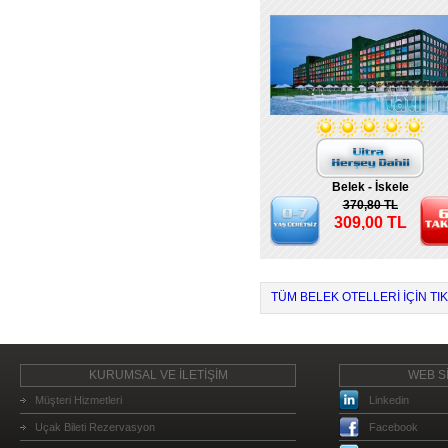
Belek - İskele
370,80 TL
309,00 TL
TÜM BELEK OTELLERI IÇIN TIK
KURUMSAL VE İLETİŞİM
WEB Sİ
Müşteri Hizmetleri
Linkedin
Uçak Bileti Rezervasyon
Facebook