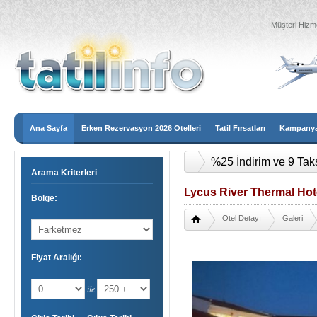
Müşteri Hizme
Ana Sayfa
Erken Rezervasyon 2026 Otelleri
Tatil Fırsatları
Kampanyal
2026 Erken Rezervasy
Arama Kriterleri
Lycus River Thermal Hote
Bölge:
Otel Detayı
Galeri
Fiyat Aralığı:
ile