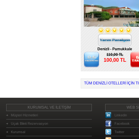
Denizli - Pamukkale
110,00 TL
100,00 TL
TÜM DENIZLI OTELLERI IÇIN T
KURUMSAL VE İLETİŞİM
WEB Sİ
Müşteri Hizmetleri
Linkedin
Uçak Bileti Rezervasyon
Facebook
Kurumsal
Twitter