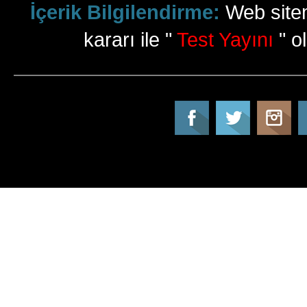
İçerik Bilgilendirme:
Web sitem
kararı ile "
Test Yayını
" ol
Tatil Info, Tatil, Tatil Rehberi, Tur, Turlar, Ot