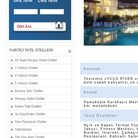
Giriş Tarihi Çıkış Tarihi
Otel Ara
YURTIÇI TATIL OTELLERI
24 Saat Herşey Dahil Oteller
3 Yıldızlı Oteller
Konsept
4 Yıldızlı Oteller
Tesisimiz LYCUS RİVER v
büfe sabah kahvaltısı ve
5 Yıldızlı Oteller
Denize Sıfır Oteller
Konum
Herşey Dahil Oteller
Pamukkale Karahayıt Mevk
km. mesafededir.
İslami Tatil Otelleri
Su Kaydıraklı Oteller
Tesis Özellikleri
Tam Pansiyon Oteller
Açık ve Kapalı Termal Y
Jakuzi, Fitness Merkezi, 
Tatil Köyleri
Bisiklet, İnternet, Çamaşı
Restaurant, Kahvaltı Salo
Tek Bay Alan Oteller