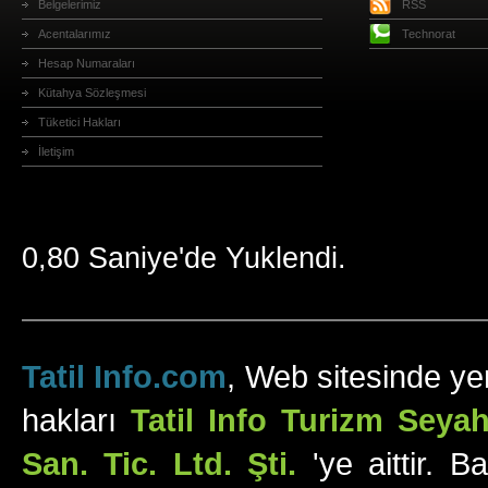
Belgelerimiz
RSS
Acentalarımız
Technorat
Hesap Numaraları
Kütahya Sözleşmesi
Tüketici Hakları
İletişim
0,80 Saniye'de Yuklendi.
Tatil Info.com
, Web sitesinde yer
hakları
Tatil Info Turizm Sey
San. Tic. Ltd. Şti.
'ye aittir. B