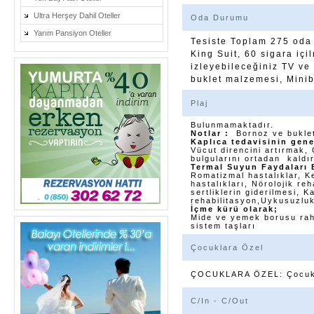
Ultra Herşey Dahil Oteller
Oda Durumu
Yarım Pansiyon Oteller
Tesiste Toplam 275 oda 
King Suit, 60 sigara içi
izleyebileceğiniz TV ve
buklet malzemesi, Minib
Plaj
Bulunmamaktadır.
Notlar :
Bornoz ve buklet
Kaplıca tedavisinin gene
Vücut direncini artırmak,
bulgularını ortadan kaldı
Termal Suyun Faydaları 
Romatizmal hastalıklar, Ke
hastalıkları, Nörolojik re
sertliklerin giderilmesi, K
rehabilitasyon,Uykusuzluk
İçme kürü olarak;
Mide ve yemek borusu raha
sistem taşları
Çocuklara Özel
ÇOCUKLARA ÖZEL: Çocuk 
C/In - C/Out