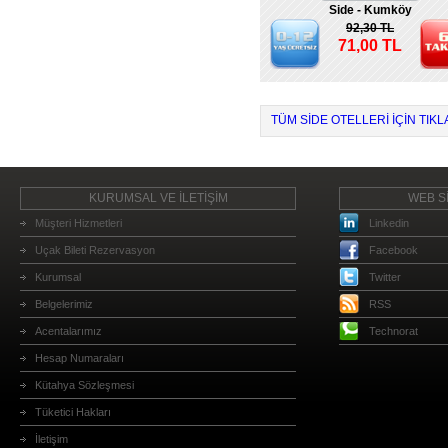
Side - Kumköy
92,30 TL
71,00 TL
TÜM SIDE OTELLERI IÇIN TIKL
KURUMSAL VE İLETİŞİM
WEB Sİ
Müşteri Hizmetleri
Linkedin
Uçak Bileti Rezervasyon
Facebook
Kurumsal
Twitter
Belgelerimiz
RSS
Acentalarımız
Technorat
Hesap Numaraları
Kütahya Sözleşmesi
Tüketici Hakları
İletişim