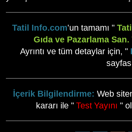
Tatil Info.com
'un tamamı "
Tat
Gıda ve Pazarlama San. T
Ayrıntı ve tüm detaylar için, "
sayfas
İçerik Bilgilendirme:
Web sitem
kararı ile "
Test Yayını
" ol