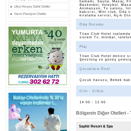
hamamı, Sauna, Masaj, Fit
Basketbol, Voleybol, Masa 
Ultra Herşey Dahil Oteller
Animasyon, Tv salonu, İnt
bakıcısı, Mini club, Oda 
Yarım Pansiyon Oteller
kiralama servisi, Açık Ot
Oda Durumu
Titan Club Hotel toplamda 
sistem Tv, minibar, telef
Plaj
Titan Club Hotel denize sı
Şenzlong ve güneş şemsiye
Çocuklara Özel
Çocuk havuzu, Bebek bakı
C/In - C/Out
14:00 - 12:00
Bölgenin Diğer Otelleri - 
Saphir Resort & Spa