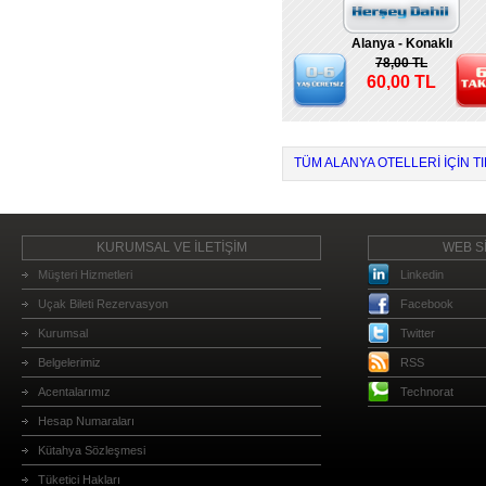
Alanya - Konaklı
78,00 TL
60,00 TL
TÜM ALANYA OTELLERI IÇIN TI
KURUMSAL VE İLETİŞİM
WEB Sİ
Müşteri Hizmetleri
Linkedin
Uçak Bileti Rezervasyon
Facebook
Kurumsal
Twitter
Belgelerimiz
RSS
Acentalarımız
Technorat
Hesap Numaraları
Kütahya Sözleşmesi
Tüketici Hakları