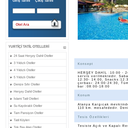
Giriş Tarihi Çıkış Tarihi
Otel Ara
YURTIÇI TATIL OTELLERI
24 Saat Herşey Dahil Oteller
3 Yıldızlı Oteller
Konsept
4 Yıldızlı Oteller
HERŞEY DAHİL :10:00 - 24
servis verilmektedir. Sab
5 Yıldızlı Oteller
12:30- 14:00, Snacks:12:
çorbası: 24:00-24:30, Tüm 
Denize Sıfır Oteller
bar :08:00-18:00
Herşey Dahil Oteller
Konum
İslami Tatil Otelleri
Alanya Kargıcak mevkiind
Su Kaydıraklı Oteller
110 km. mesafededir. Deniz
Tam Pansiyon Oteller
Tesis Özellikleri
Tatil Köyleri
Tesiste Açık ve Kapalı R
Tek Bay Alan Oteller