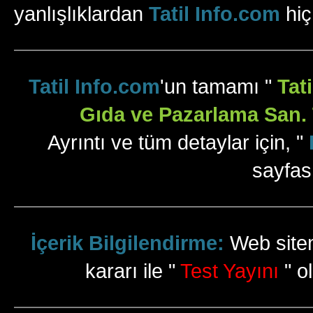
yanlışlıklardan
Tatil Info.com
hiç
Tatil Info.com
'un tamamı "
Tat
Gıda ve Pazarlama San. T
Ayrıntı ve tüm detaylar için, "
sayfas
İçerik Bilgilendirme:
Web sitem
kararı ile "
Test Yayını
" ol