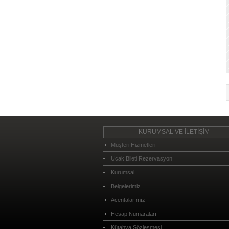
KURUMSAL VE İLETİŞİM
Müşteri Hizmetleri
Uçak Bileti Rezervasyon
Kurumsal
Belgelerimiz
Acentalarımız
Hesap Numaraları
Kütahya Sözleşmesi