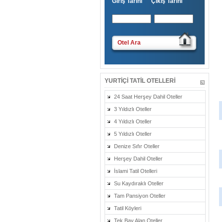
Giriş Tarihi Çıkış Tarihi
Otel Ara
YURTIÇI TATIL OTELLERI
24 Saat Herşey Dahil Oteller
3 Yıldızlı Oteller
4 Yıldızlı Oteller
5 Yıldızlı Oteller
Denize Sıfır Oteller
Herşey Dahil Oteller
İslami Tatil Otelleri
Su Kaydıraklı Oteller
Tam Pansiyon Oteller
Tatil Köyleri
Tek Bay Alan Oteller