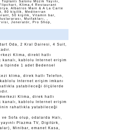
 Toplantı Salonu Müzik Yayını,
Flipchart, Klima,4 Restaurant
erya. Albatros Main & A La Carte
, 80 kişilik, Mediterran
ant, 50 kişilik, Vitamin bar,
uslararası, Mutfakları, ,
visi, Jeneratör, Pro Shop,
rt Oda, 2 Kral Dairesi, 4 Suit,
adır.
rkezi Klima, direkt hatlı
 kanalı, kablolu Internet erişim
da tipinde 1 adet Bedensel
ezi klima, direk hatlı Telefon,
 kablolu Internet erişim imkanı
hatlıkla yatabileceği ölçülerde
ıdır.
merkezi Klima, direk hatlı
 kanalı, kablolu Internet erişim
inin rahatlıkla yatabileceği
i ve Sofa olup, odalarda Halı,
 yayınlı Plazma TV, Digitürk,
dalar), Minibar, emanet Kasa,