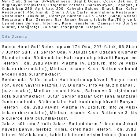
Mini Club, Sinema, SPA&Wellness, Sağlık Odası, Çocuk Bakımı, 2
Bilgisayar Projektörü, Projektör Perdesi, Barkovizyon, Tepegöz, 
Kapalı kap:250, Açık kap: 200, Kahvaltı Salonu ,Snack Bar, Kafet
Restaurant, 450 kişilik, Chef s A La Carte Internationa Restaurant
Restaurant, 40kişilik., Rodizyo Barbekü A La Carte (Sahil) Restaur
Restaurant Bar, Greeens Bar, Snack Beach, İskele Bar,Türk ve Ul
Uyandırma Servisi, Internet, Kuru Temizleme, Çamaşır ve Ütü Ser
Kuaför, Fotoğrafçı, 24 Saat Resepsiyon, Otopark
Oda Durumu
Sueno Hotel Golf Belek toplam 174 Oda, 297 Yatak, 86 Standa
7 Junior Suit, 71 Senior Oda, 4 Jakuzi Suit Odadan oluşmakt
Standart oda: Bütün odalar Halı kaplı olup küvetli Banyo, me
Telefon, Fön, uydu yayınlı Plazma TV, Digitürk, Info ve Müzik
imkanı (bazı odalar), Minibar, emanet Kasa, Balkon ve bu o
engelli oda bulunmaktadır.
Senior oda: Bütün odalar Halı kaplı olup küvetli Banyo, merk
Fön, uydu yayınlı Plazma TV, Digitürk, Info ve Müzik kanalı,
(bazı odalar), Minibar, emanet Kasa, Balkon ve 3. kişinin ra
sofa bulunmaktadır. Bütün Senior odalar Golf saha manzaral
Junior suit oda: Bütün odalar Halı kaplı olup küvetli Banyo, 
Telefon, Fön, uydu yayınlı Plazma TV, Digitürk, Info ve Müzik
imkanı (bazı odalar), Minibar, emanet Kasa, Balkon ve 3. kiş
ölçülerde sofa bulunmaktadır.
Jakuzi süit oda:2 katlı Jakuzi Suit odaların 2. katında Jakuz
Küvetli Banyo, merkezi Klima, direk hatlı Telefon, Fön, uydu
Info ve Müzik kanalı, kablolu Internet erişim imkanı (bazı o