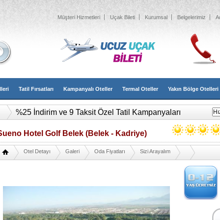
Müşteri Hizmetleri
Uçak Bileti
Kurumsal
Belgelerimiz
A
leri
Tatil Fırsatları
Kampanyalı Oteller
Termal Oteller
Yakın Bölge Otelleri
2026 Erken Rezervasyon Tatil Otelleri ve Köyleri
Sueno Hotel Golf Belek (Belek - Kadriye)
Otel Detayı
Galeri
Oda Fiyatları
Sizi Arayalım