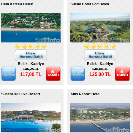
Club Asteria Belek
Sueno Hotel Golf Belek
Belek - Kadriye
Belek - Kadriye
146,25 TL
140,00 TL
117,00 TL
125,00 TL
Susesi De Luxe Resort
Altis Resort Hotel