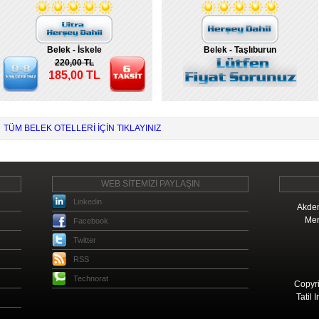
Belek - İskele
Belek - Taşlıburun
220,00 TL
185,00 TL
TÜM BELEK OTELLERI IÇIN TIKLAYINIZ
WEB SİTEMİZİ PAYLAŞIN
Linkedin
Akden
Mer
Facebook
Twitter
RSS
Technorat
Copyri
Tatil 