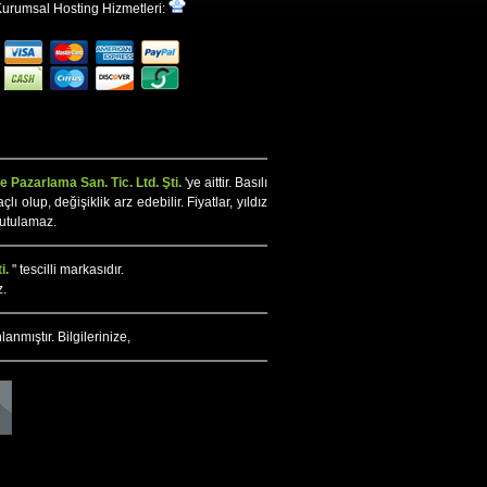
urumsal Hosting Hizmetleri:
 Pazarlama San. Tic. Ltd. Şti.
'ye aittir. Basılı
olup, değişiklik arz edebilir. Fiyatlar, yıldız
tutulamaz.
i.
" tescilli markasıdır.
z.
lanmıştır. Bilgilerinize,
ervasyon, Erken Rezervasyon