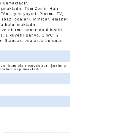
bulunmaktadır.
luşmaktadır. Tüm Zemin Halı
, Fön, uydu yayınlı Plazma TV,
ı (bazı odalar), Minibar, emanet
ofa bulunmaktadır.
ı ve oturma odasında 6 kişilik
a), 1 küvetli Banyo, 1 WC, 2
ler Standart odalarda bulunan
özel kum plajı mevcuttur. Şezlong
orları yapılmaktadır.