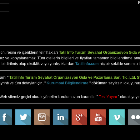
K
n, resim ve içeriklerin telif hakları
Tatil Info Turizm Seyahat Organizasyon Gıda ve
az ve kopyalanamaz. Tüm otellerin bilgileri ve fiyatları tamamen bilgilendirme amaçlı 
n bildirilmiş olup eksiklik veya yanlışlıklardan
Tatil Info.com
hiç bir şekilde sorumlu 
mamı "
Tatil Info Turizm Seyahat Organizasyon Gıda ve Pazarlama San. Tic. Ltd. Şt
yrıntı ve tüm detaylar için, "
Kurumsal Bilgilendirme
" döküman sayfasını okuyunu
Web sitemiz geçici olarak yönetim kurulumuzun kararı ile "
Test Yayını
" olarak yayın
ehberi, Tur, Turlar, Otel, Hotel, Motel, Tatil Köyü, Rez