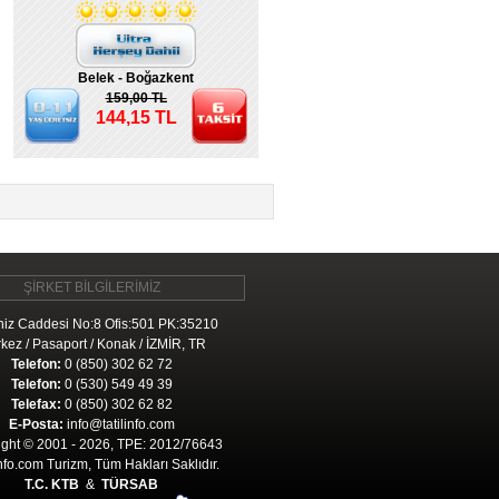
Belek - Boğazkent
159,00 TL
144,15 TL
ŞİRKET BİLGİLERİMİZ
iz Caddesi No:8 Ofis:501 PK:35210
kez / Pasaport / Konak / İZMİR, TR
Telefon:
0 (850) 302 62 72
Telefon:
0 (530) 549 49 39
Telefax:
0 (850) 302 62 82
E-Posta:
info@tatilinfo.com
ght © 2001 - 2026, TPE: 2012/76643
Info.com Turizm, Tüm Hakları Saklıdır.
T.C. KTB
&
TÜRSAB