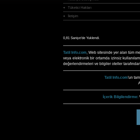
Tüketici Hakları
İletişim
0,81 Saniye'de Yuklendi.
Tatil Info.com
, Web sitesinde yer alan tüm meti
veya elektronik bir ortamda izinsiz kullanılam
değerlendirmeleri ve bilgiler oteller tarafında
Tatil Info.com
'un ta
A
İçerik Bilgilendirme:
Tatil Info, Tatil, Tatil R