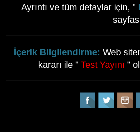
Ayrıntı ve tüm detaylar için, "
sayfas
İçerik Bilgilendirme:
Web sitem
kararı ile "
Test Yayını
" ol
Tatil Info, Tatil, Tatil Rehberi, Tur, Turlar, Ot