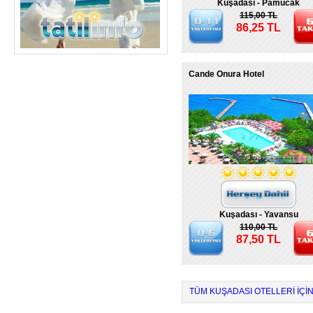
Kuşadası - Pamucak
115,00 TL
86,25 TL
Cande Onura Hotel
Kuşadası - Yavansu
110,00 TL
87,50 TL
TÜM KUŞADASI OTELLERI IÇIN