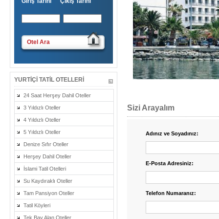
Giriş Tarihi Çıkış Tarihi
Otel Ara
YURTIÇI TATIL OTELLERI
24 Saat Herşey Dahil Oteller
Sizi Arayalım
3 Yıldızlı Oteller
4 Yıldızlı Oteller
5 Yıldızlı Oteller
Adınız ve Soyadınız:
Denize Sıfır Oteller
Herşey Dahil Oteller
E-Posta Adresiniz:
İslami Tatil Otelleri
Su Kaydıraklı Oteller
Tam Pansiyon Oteller
Telefon Numaranız:
Tatil Köyleri
Tek Bay Alan Oteller