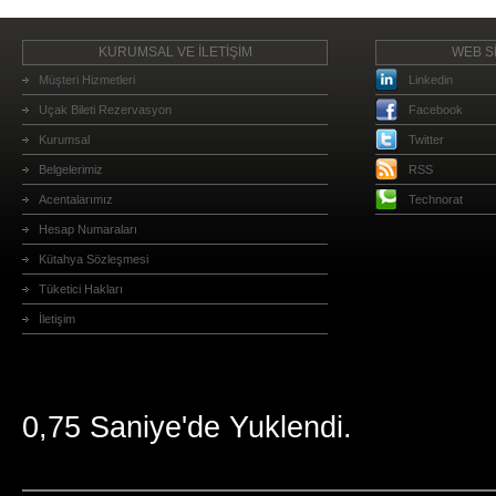
KURUMSAL VE İLETİŞİM
WEB Sİ
Müşteri Hizmetleri
Linkedin
Uçak Bileti Rezervasyon
Facebook
Kurumsal
Twitter
Belgelerimiz
RSS
Acentalarımız
Technorat
Hesap Numaraları
Kütahya Sözleşmesi
Tüketici Hakları
İletişim
0,75 Saniye'de Yuklendi.