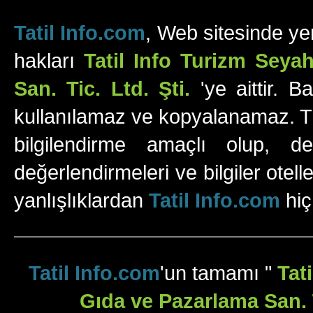
Tatil Info.com
, Web sitesinde yer
hakları
Tatil Info Turizm Sey
San. Tic. Ltd. Şti.
'ye aittir. B
kullanılamaz ve kopyalanamaz. Tüm
bilgilendirme amaçlı olup, değ
değerlendirmeleri ve bilgiler otell
yanlışlıklardan
Tatil Info.com
hiç
Tatil Info.com
'un tamamı "
Tat
Gıda ve Pazarlama San. T