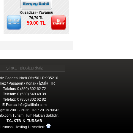
Kuşadası - Yavansu
76,70 TL
59,00 TL
ŞİRKET BİLGİLERİMİZ
iz Caddesi No:8 Ofis:501 PK:35210
kez / Pasaport / Konak / İZMİR, TR
Telefon:
0 (850) 302 62 72
Telefon:
0 (530) 549 49 39
Telefax:
0 (850) 302 62 82
E-Posta:
info@tatilinfo.com
ght © 2001 - 2026, TPE: 2012/76643
Info.com Turizm, Tüm Hakları Saklıdır.
T.C. KTB
&
TÜRSAB
urumsal Hosting Hizmetleri: