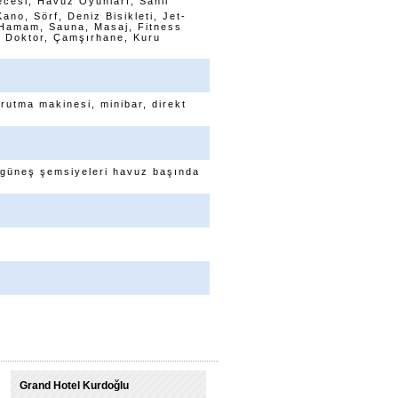
cesi, Havuz Oyunları, Sahil
no, Sörf, Deniz Bisikleti, Jet-
, Hamam, Sauna, Masaj, Fitness
, Doktor, Çamşırhane, Kuru
rutma makinesi, minibar, direkt
, güneş şemsiyeleri havuz başında
Grand Hotel Kurdoğlu