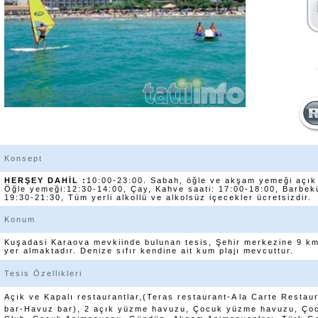
Konsept
HERŞEY DAHİL :
10:00-23:00. Sabah, öğle ve akşam yemeği açık 
Öğle yemeği:12:30-14:00, Çay, Kahve saati: 17:00-18:00, Barbek
19:30-21:30, Tüm yerli alkollü ve alkolsüz içecekler ücretsizdir.
Konum
Kuşadasi Karaova mevkiinde bulunan tesis, Şehir merkezine 9 k
yer almaktadır. Denize sıfır kendine ait kum plajı mevcuttur.
Tesis Özellikleri
Açık ve Kapalı restaurantlar,(Teras restaurant-Ala Carte Restau
bar-Havuz bar), 2 açık yüzme havuzu, Çocuk yüzme havuzu, Çocu