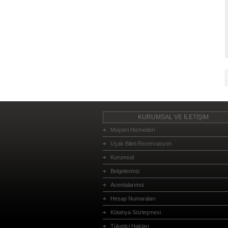
KURUMSAL VE İLETİŞİM
Müşteri Hizmetleri
Uçak Bileti Rezervasyon
Kurumsal
Belgelerimiz
Acentalarımız
Hesap Numaraları
Kütahya Sözleşmesi
Tüketici Hakları