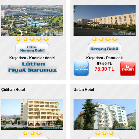
Kuşadası - Kadınlar denizi
Kuşadası - Pamucak
97,50 TL
75,00 TL
Çidihan Hotel
Uslan Hotel