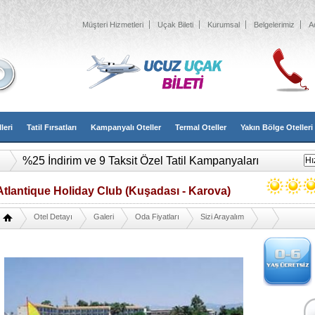
Müşteri Hizmetleri
Uçak Bileti
Kurumsal
Belgelerimiz
A
leri
Tatil Fırsatları
Kampanyalı Oteller
Termal Oteller
Yakın Bölge Otelleri
%25 İndirim ve 9 Taksit Özel Tatil Kampanyaları
Atlantique Holiday Club (Kuşadası - Karova)
Otel Detayı
Galeri
Oda Fiyatları
Sizi Arayalım