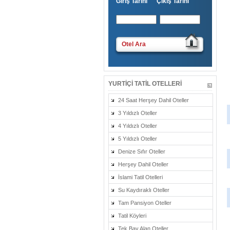
Giriş Tarihi Çıkış Tarihi
Otel Ara
YURTIÇI TATIL OTELLERI
24 Saat Herşey Dahil Oteller
3 Yıldızlı Oteller
4 Yıldızlı Oteller
5 Yıldızlı Oteller
Denize Sıfır Oteller
Herşey Dahil Oteller
İslami Tatil Otelleri
Su Kaydıraklı Oteller
Tam Pansiyon Oteller
Tatil Köyleri
Tek Bay Alan Oteller