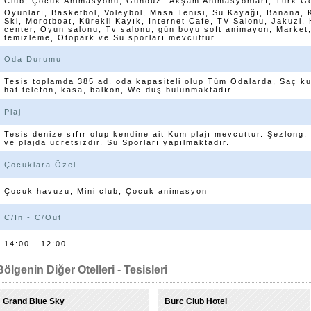
Club, Çocuk Animasyonu, Gündüz  Akşam Animasyonları, Türk Ge
Oyunları, Basketbol, Voleybol, Masa Tenisi, Su Kayağı, Banana, Ka
Ski, Morotboat, Kürekli Kayık, İnternet Cafe, TV Salonu, Jakuzi
center, Oyun salonu, Tv salonu, gün boyu soft animayon, Market
temizleme, Otopark ve Su sporları mevcuttur.
Oda Durumu
Tesis toplamda 385 ad. oda kapasiteli olup Tüm Odalarda, Saç ku
hat telefon, kasa, balkon, Wc-duş bulunmaktadır.
Plaj
Tesis denize sıfır olup kendine ait Kum plajı mevcuttur. Şezlong
ve plajda ücretsizdir. Su Sporları yapılmaktadır.
Çocuklara Özel
Çocuk havuzu, Mini club, Çocuk animasyon
C/In - C/Out
14:00 - 12:00
Bölgenin Diğer Otelleri - Tesisleri
Grand Blue Sky
Burc Club Hotel