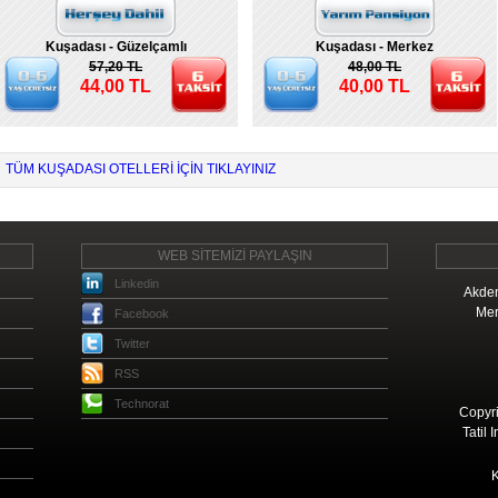
Kuşadası - Güzelçamlı
Kuşadası - Merkez
57,20 TL
48,00 TL
44,00 TL
40,00 TL
TÜM KUŞADASI OTELLERI IÇIN TIKLAYINIZ
WEB SİTEMİZİ PAYLAŞIN
Linkedin
Akden
Mer
Facebook
Twitter
RSS
Technorat
Copyri
Tatil 
K