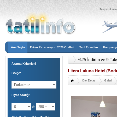
Müşteri Hizme
Ana Sayfa
Erken Rezervasyon 2026 Otelleri
Tatil Fırsatları
Kampanyal
%25 İndirim ve 9 Tak
Arama Kriterleri
Litera Laluna Hotel (Bo
Bölge:
Otel Detayı
Galeri
Fiyat Aralığı:
ile