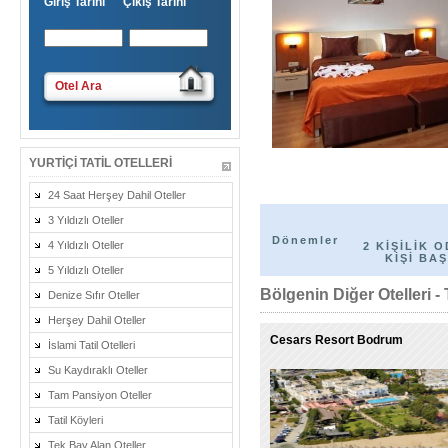
Giriş Tarihi Çıkış Tarihi
Otel Ara
YURTIÇI TATIL OTELLERI
24 Saat Herşey Dahil Oteller
3 Yıldızlı Oteller
Dönemler
4 Yıldızlı Oteller
2 KİŞİLİK O
KİŞİ BAŞ
5 Yıldızlı Oteller
Bölgenin Diğer Otelleri - 
Denize Sıfır Oteller
Herşey Dahil Oteller
Cesars Resort Bodrum
İslami Tatil Otelleri
Su Kaydıraklı Oteller
Tam Pansiyon Oteller
Tatil Köyleri
Tek Bay Alan Oteller