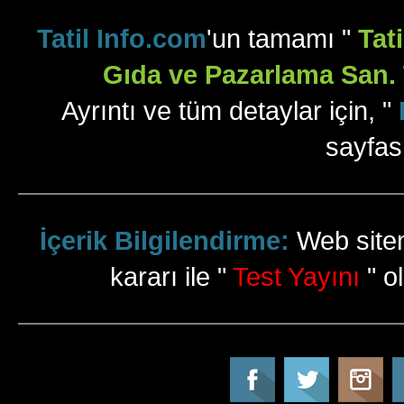
Tatil Info.com
'un tamamı "
Tat
Gıda ve Pazarlama San. T
Ayrıntı ve tüm detaylar için, "
sayfas
İçerik Bilgilendirme:
Web sitem
kararı ile "
Test Yayını
" ol