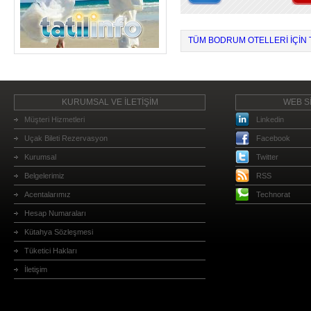
TÜM BODRUM OTELLERI IÇIN T
KURUMSAL VE İLETİŞİM
WEB Sİ
Müşteri Hizmetleri
Linkedin
Uçak Bileti Rezervasyon
Facebook
Kurumsal
Twitter
Belgelerimiz
RSS
Acentalarımız
Technorat
Hesap Numaraları
Kütahya Sözleşmesi
Tüketici Hakları
İletişim