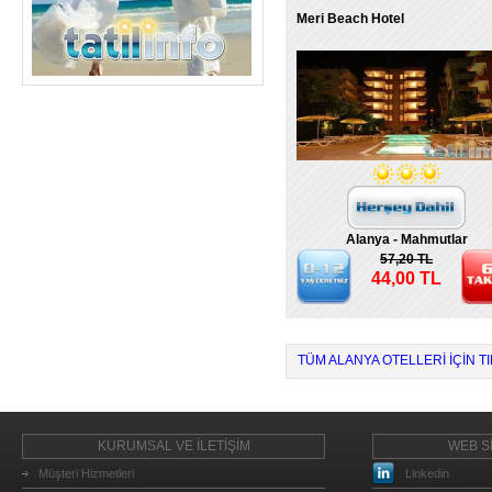
Meri Beach Hotel
Alanya - Mahmutlar
57,20 TL
44,00 TL
TÜM ALANYA OTELLERI IÇIN TI
KURUMSAL VE İLETİŞİM
WEB Sİ
Müşteri Hizmetleri
Linkedin