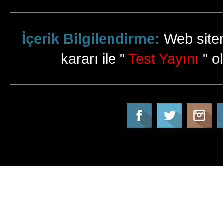
İçerik Bilgilendirme:
Web sitem
kararı ile "
Test Yayını
" ol
Tatil Info, Tatil, Tatil Rehberi, Tur, Turlar, Ot