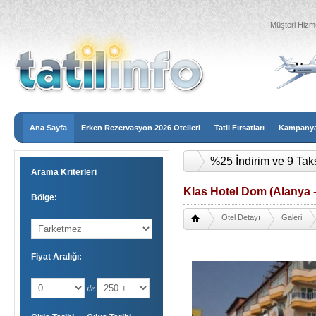
Müşteri Hizme
Ana Sayfa
Erken Rezervasyon 2026 Otelleri
Tatil Fırsatları
Kampanyal
%25 İndirim ve 9 Tak
Arama Kriterleri
Klas Hotel Dom (Alanya 
Bölge:
Otel Detayı
Galeri
Fiyat Aralığı:
ile