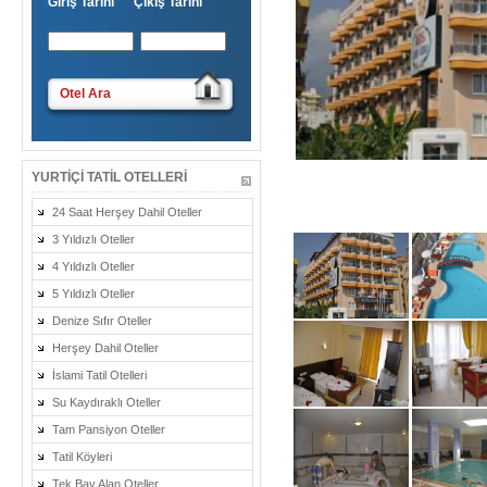
Giriş Tarihi Çıkış Tarihi
Otel Ara
YURTIÇI TATIL OTELLERI
24 Saat Herşey Dahil Oteller
3 Yıldızlı Oteller
4 Yıldızlı Oteller
5 Yıldızlı Oteller
Denize Sıfır Oteller
Herşey Dahil Oteller
İslami Tatil Otelleri
Su Kaydıraklı Oteller
Tam Pansiyon Oteller
Tatil Köyleri
Tek Bay Alan Oteller