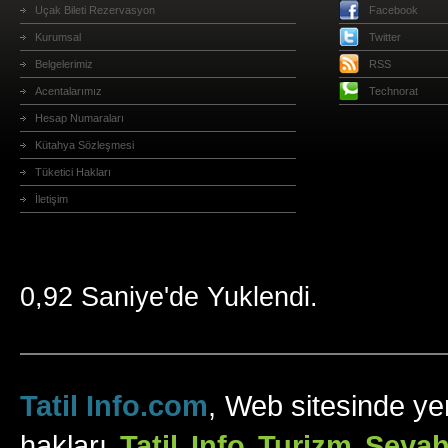
Uçak Bileti Rezervasyon
Facebook
Kurumsal
Twitter
Belgelerimiz
RSS
Acentalarımız
Technorat
Hesap Numaraları
Kütahya Sözleşmesi
Tüketici Hakları
İletişim
0,92 Saniye'de Yuklendi.
Tatil Info.com
, Web sitesinde yer
hakları
Tatil Info Turizm Sey