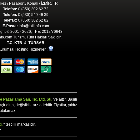
kez / Pasaport / Konak / İZMİR, TR
Telefon:
0 (850) 302 62 72
Telefon:
0 (530) 549 49 39
Telefax:
0 (850) 302 62 82
E-Posta:
info@tatilinfo.com
ght © 2001 - 2026, TPE: 2012/76643
Info.com Turizm, Tüm Hakları Saklıdır.
T.C. KTB
&
TÜRSAB
urumsal Hosting Hizmetleri:
 Pazarlama San. Tic. Ltd. Şti.
'ye aittir. Basılı
olup, değişiklik arz edebilir. Fiyatlar, yıldız
tutulamaz.
i.
" tescilli markasıdır.
z.