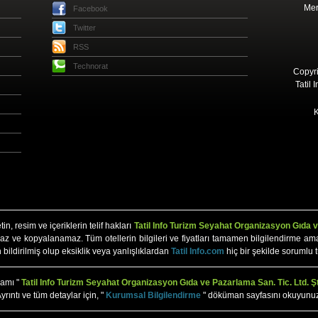
Mer
Facebook
Twitter
RSS
Technorat
Copyri
Tatil 
K
n, resim ve içeriklerin telif hakları
Tatil Info Turizm Seyahat Organizasyon Gıda ve
az ve kopyalanamaz. Tüm otellerin bilgileri ve fiyatları tamamen bilgilendirme amaçlı 
n bildirilmiş olup eksiklik veya yanlışlıklardan
Tatil Info.com
hiç bir şekilde sorumlu 
mamı "
Tatil Info Turizm Seyahat Organizasyon Gıda ve Pazarlama San. Tic. Ltd. Şt
yrıntı ve tüm detaylar için, "
Kurumsal Bilgilendirme
" döküman sayfasını okuyunu