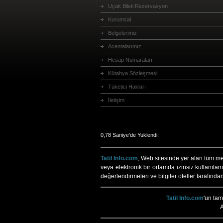
Uçak Bileti Rezervasyon
Kurumsal
Belgelerimiz
Acentalarımız
Hesap Numaraları
Kütahya Sözleşmesi
Tüketici Hakları
İletişim
0,78 Saniye'de Yuklendi.
Tatil Info.com
, Web sitesinde yer alan tüm meti
veya elektronik bir ortamda izinsiz kullanılam
değerlendirmeleri ve bilgiler oteller tarafında
Tatil Info.com
'un ta
A