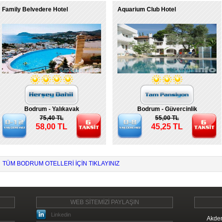
Family Belvedere Hotel
Aquarium Club Hotel
Bodrum - Yalıkavak
Bodrum - Güvercinlik
75,40 TL
55,00 TL
58,00 TL
45,25 TL
TÜM BODRUM OTELLERI IÇIN TIKLAYINIZ
WEB SİTEMİZİ PAYLAŞIN
Linkedin
Akden