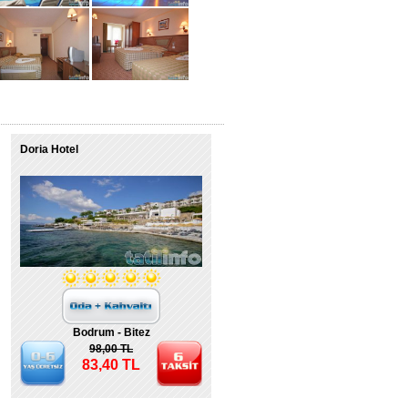
Doria Hotel
Bodrum - Bitez
98,00 TL
83,40 TL