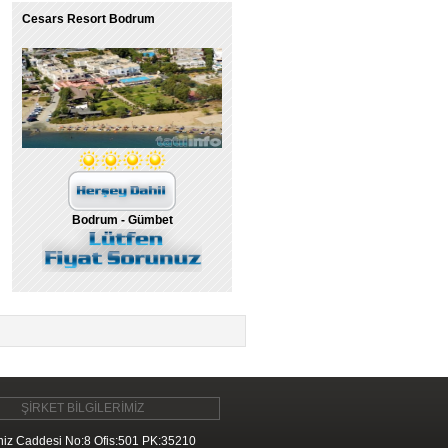
Cesars Resort Bodrum
Bodrum - Gümbet
ŞİRKET BİLGİLERİMİZ
iz Caddesi No:8 Ofis:501 PK:35210