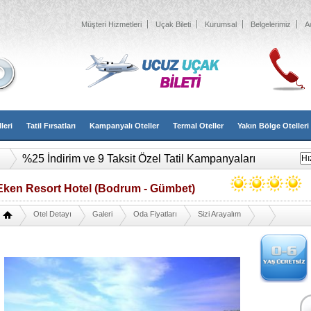
Müşteri Hizmetleri
Uçak Bileti
Kurumsal
Belgelerimiz
A
leri
Tatil Fırsatları
Kampanyalı Oteller
Termal Oteller
Yakın Bölge Otelleri
%25 İndirim ve 9 Taksit Özel Tatil Kampanyaları
Eken Resort Hotel (Bodrum - Gümbet)
Otel Detayı
Galeri
Oda Fiyatları
Sizi Arayalım