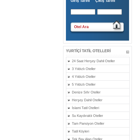
Giriş Tarihi Çıkış Tarihi
Otel Ara
YURTIÇI TATIL OTELLERI
24 Saat Herşey Dahil Oteller
3 Yıldızlı Oteller
4 Yıldızlı Oteller
5 Yıldızlı Oteller
Denize Sıfır Oteller
Herşey Dahil Oteller
İslami Tatil Otelleri
Su Kaydıraklı Oteller
Tam Pansiyon Oteller
Tatil Köyleri
Tek Bay Alan Oteller