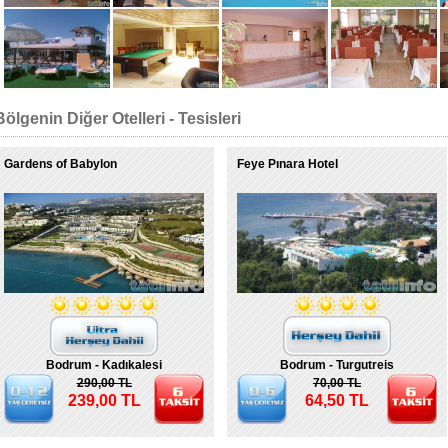
Bölgenin Diğer Otelleri - Tesisleri
Gardens of Babylon
Feye Pınara Hotel
Bodrum - Kadıkalesi
Bodrum - Turgutreis
290,00 TL
70,00 TL
239,00 TL
64,50 TL