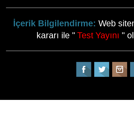
İçerik Bilgilendirme:
Web sitem
kararı ile "
Test Yayını
" ol
Tatil Info, Tatil, Tatil Rehberi, Tur, Turlar, Ot