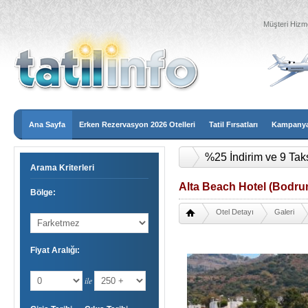
Müşteri Hizme
Ana Sayfa
Erken Rezervasyon 2026 Otelleri
Tatil Fırsatları
Kampanyal
%25 İndirim ve 9 Tak
Arama Kriterleri
Alta Beach Hotel (Bodrum
Bölge:
Otel Detayı
Galeri
Fiyat Aralığı:
ile