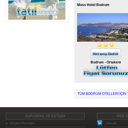
Moss Hotel Bodrum
Bodrum - Ortakent
TÜM BODRUM OTELLERI IÇIN T
KURUMSAL VE İLETİŞİM
WEB Sİ
Müşteri Hizmetleri
Linkedin