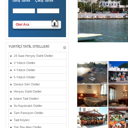
Giriş Tarihi Çıkış Tarihi
Otel Ara
YURTIÇI TATIL OTELLERI
24 Saat Herşey Dahil Oteller
3 Yıldızlı Oteller
4 Yıldızlı Oteller
5 Yıldızlı Oteller
Denize Sıfır Oteller
Herşey Dahil Oteller
İslami Tatil Otelleri
Su Kaydıraklı Oteller
Tam Pansiyon Oteller
Tatil Köyleri
Tek Bay Alan Oteller