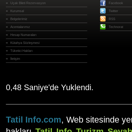
Uçak Bileti Rezervasyon
Facebook
Kurumsal
Twitter
Belgelerimiz
RSS
Acentalarımız
Technorat
Hesap Numaraları
Kütahya Sözleşmesi
Tüketici Hakları
İletişim
0,48 Saniye'de Yuklendi.
Tatil Info.com
, Web sitesinde yer
hakları
Tatil Info Turizm Sey