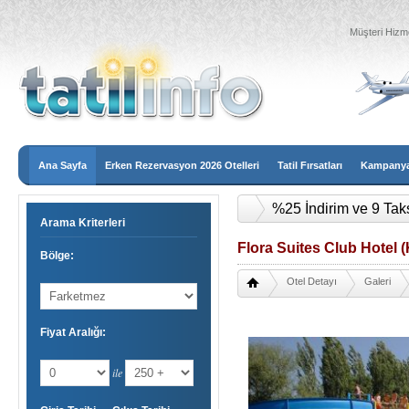
Müşteri Hizme
Ana Sayfa
Erken Rezervasyon 2026 Otelleri
Tatil Fırsatları
Kampanyal
%25 İndirim ve 9 Tak
Arama Kriterleri
Flora Suites Club Hotel 
Bölge:
Otel Detayı
Galeri
Fiyat Aralığı:
ile