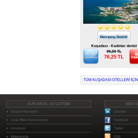
Kuşadası - Kadınlar denizi
95,00 TL
76,25 TL
TÜM KUŞADASI OTELLERI IÇIN
KURUMSAL VE İLETİŞİM
WEB Sİ
Müşteri Hizmetleri
Linkedin
Uçak Bileti Rezervasyon
Facebook
Kurumsal
Twitter
Belgelerimiz
RSS