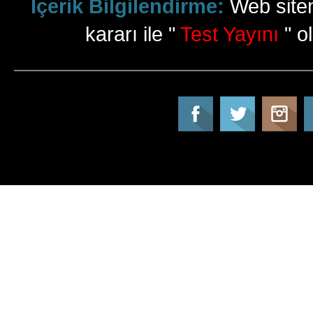
İçerik Bilgilendirme:
Web sitem
kararı ile "
Test Yayını
" ol
Tatil Info, Tatil, Tatil Rehberi, Tur, Turlar, Ot