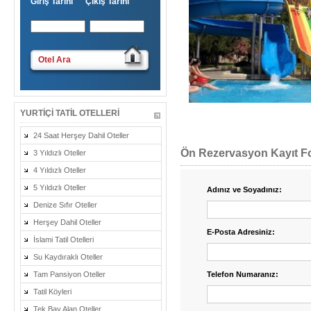
Giriş Tarihi Çıkış Tarihi
Otel Ara
YURTIÇI TATIL OTELLERI
24 Saat Herşey Dahil Oteller
Ön Rezervasyon Kayıt 
3 Yıldızlı Oteller
4 Yıldızlı Oteller
5 Yıldızlı Oteller
Adınız ve Soyadınız:
Denize Sıfır Oteller
Herşey Dahil Oteller
E-Posta Adresiniz:
İslami Tatil Otelleri
Su Kaydıraklı Oteller
Tam Pansiyon Oteller
Telefon Numaranız:
Tatil Köyleri
Tek Bay Alan Oteller