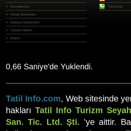
Acentalarımız
Technorat
Hesap Numaraları
Kütahya Sözleşmesi
Tüketici Hakları
İletişim
0,66 Saniye'de Yuklendi.
Tatil Info.com
, Web sitesinde yer
hakları
Tatil Info Turizm Sey
San. Tic. Ltd. Şti.
'ye aittir. B