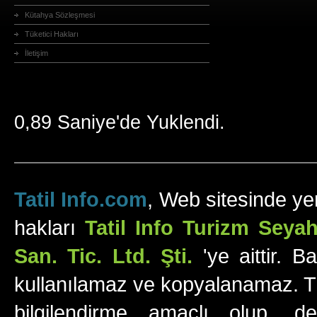
Kütahya Sözleşmesi
Tüketici Hakları
İletişim
0,89 Saniye'de Yuklendi.
Tatil Info.com
, Web sitesinde yer
hakları
Tatil Info Turizm Sey
San. Tic. Ltd. Şti.
'ye aittir. B
kullanılamaz ve kopyalanamaz. Tüm
bilgilendirme amaçlı olup, değ