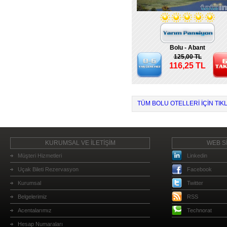
Bolu - Abant
125,00 TL
116,25 TL
TÜM BOLU OTELLERI IÇIN TIKL
KURUMSAL VE İLETİŞİM
WEB Sİ
Müşteri Hizmetleri
Linkedin
Uçak Bileti Rezervasyon
Facebook
Kurumsal
Twitter
Belgelerimiz
RSS
Acentalarımız
Technorat
Hesap Numaraları