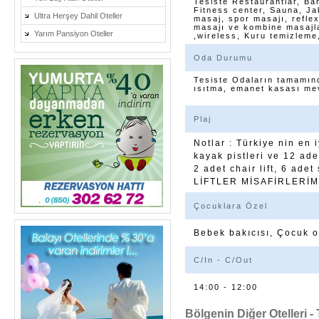
Tesiste Restaurantlar, Bar
Fitness center, Sauna, Ja
Ultra Herşey Dahil Oteller
masaj, spor masajı, reflex
masajı ve kombine masajla
Yarım Pansiyon Oteller
,wireless, Kuru temizleme
Oda Durumu
Tesiste Odaların tamamınd
ısıtma, emanet kasası me
Plaj
Notlar : Türkiye nin en 
kayak pistleri ve 12 ade
2 adet chair lift, 6 adet
LİFTLER MİSAFİRLERİM
Çocuklara Özel
Bebek bakıcısı, Çocuk o
C/In - C/Out
14:00 - 12:00
Bölgenin Diğer Otelleri - 