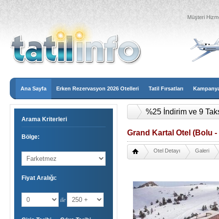
Müşteri Hizme
Ana Sayfa
Erken Rezervasyon 2026 Otelleri
Tatil Fırsatları
Kampanyal
2026 Erken Rezervasy
Arama Kriterleri
Grand Kartal Otel (Bolu -
Bölge:
Otel Detayı
Galeri
Fiyat Aralığı:
ile