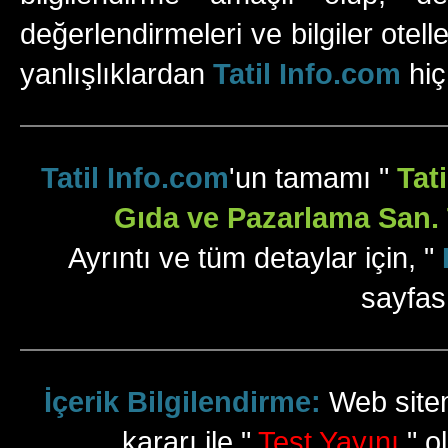
değerlendirmeleri ve bilgiler otell
yanlışlıklardan
Tatil Info.com
hiç
Tatil Info.com
'un tamamı "
Tat
Gıda ve Pazarlama San. T
Ayrıntı ve tüm detaylar için, "
sayfas
İçerik Bilgilendirme:
Web sitem
kararı ile "
Test Yayını
" ol