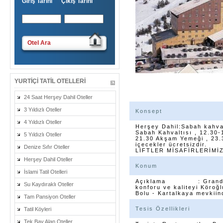
Giriş Tarihi Çıkış Tarihi
Otel Ara
YURTIÇI TATIL OTELLERI
24 Saat Herşey Dahil Oteller
3 Yıldızlı Oteller
Konsept
4 Yıldızlı Oteller
Herşey Dahil:Sabah kahva
Sabah Kahvaltısı , 12.30-
5 Yıldızlı Oteller
21.30 Akşam Yemeği , 23.3
içecekler ücretsizdir.
Denize Sıfır Oteller
LİFTLER MİSAFİRLERİMİ
Herşey Dahil Oteller
Konum
İslami Tatil Otelleri
Açıklama : Grand Karta
Su Kaydıraklı Oteller
konforu ve kaliteyi Köroğ
Bolu - Kartalkaya mevkiin
Tam Pansiyon Oteller
Tesis Özellikleri
Tatil Köyleri
Tek Bay Alan Oteller