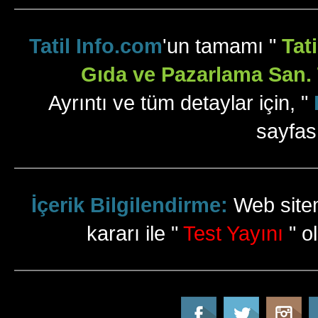
Tatil Info.com
'un tamamı "
Tat
Gıda ve Pazarlama San. T
Ayrıntı ve tüm detaylar için, "
sayfas
İçerik Bilgilendirme:
Web sitem
kararı ile "
Test Yayını
" ol