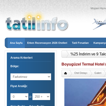
Müşteri Hizme
Ana Sayfa
Erken Rezervasyon 2026 Otelleri
Tatil Fırsatları
Kampanyal
2026 Erken Rezervasy
Arama Kriterleri
Boyugüzel Termal Hotel 
Bölge:
Otel Detayı
Galeri
Fiyat Aralığı:
ile