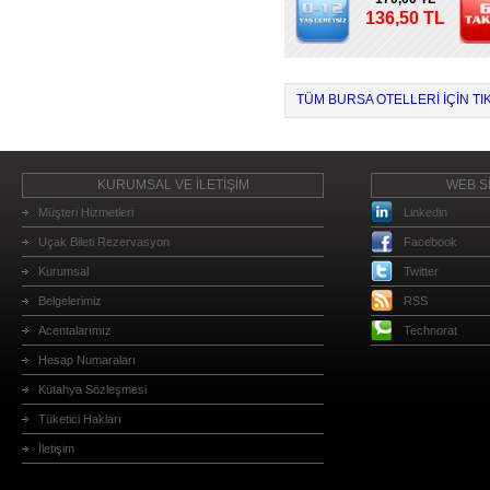
136,50 TL
TÜM BURSA OTELLERI IÇIN TI
KURUMSAL VE İLETİŞİM
WEB Sİ
Müşteri Hizmetleri
Linkedin
Uçak Bileti Rezervasyon
Facebook
Kurumsal
Twitter
Belgelerimiz
RSS
Acentalarımız
Technorat
Hesap Numaraları
Kütahya Sözleşmesi
Tüketici Hakları
İletişim