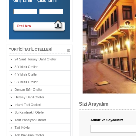
Giriş Tarihi Çıkış Tarihi
Otel Ara
YURTIÇI TATIL OTELLERI
24 Saat Herşey Dahil Oteller
3 Yıldızlı Oteller
4 Yıldızlı Oteller
5 Yıldızlı Oteller
Denize Sıfır Oteller
Herşey Dahil Oteller
Sizi Arayalım
İslami Tatil Otelleri
Su Kaydıraklı Oteller
Tam Pansiyon Oteller
Adınız ve Soyadınız:
Tatil Köyleri
Tek Bay Alan Oteller