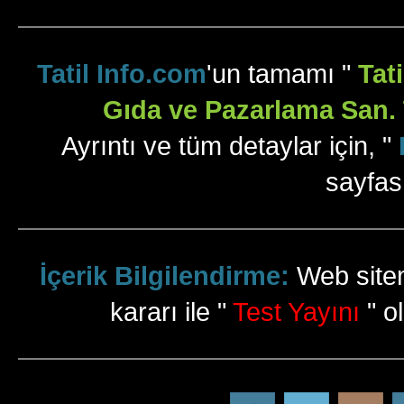
Tatil Info.com
'un tamamı "
Tat
Gıda ve Pazarlama San. T
Ayrıntı ve tüm detaylar için, "
sayfas
İçerik Bilgilendirme:
Web sitem
kararı ile "
Test Yayını
" ol