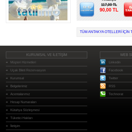
117,00 TL
90,00 TL
TÜM ANTAKYA OTELLERI IÇIN T
KURUMSAL VE İLETİŞİM
WEB Sİ
Müşteri Hizmetleri
Linkedin
Uçak Bileti Rezervasyon
Facebook
Kurumsal
Twitter
Belgelerimiz
RSS
Acentalarımız
Technorat
Hesap Numaraları
Kütahya Sözleşmesi
Tüketici Hakları
İletişim