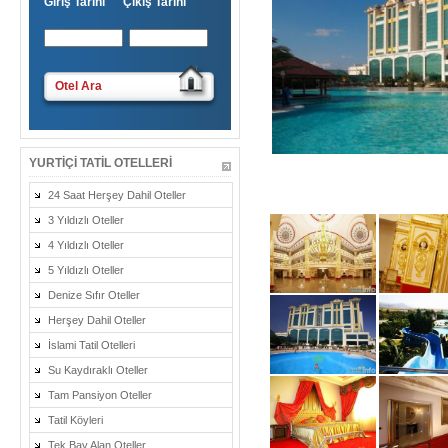
Giriş Tarihi Çıkış Tarihi
Otel Ara
YURTIÇI TATIL OTELLERI
24 Saat Herşey Dahil Oteller
3 Yıldızlı Oteller
4 Yıldızlı Oteller
5 Yıldızlı Oteller
Denize Sıfır Oteller
Herşey Dahil Oteller
İslami Tatil Otelleri
Su Kaydıraklı Oteller
Tam Pansiyon Oteller
Tatil Köyleri
Tek Bay Alan Oteller