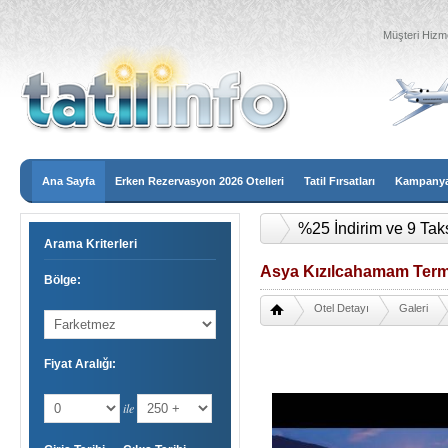
Müşteri Hizme
Ana Sayfa
Erken Rezervasyon 2026 Otelleri
Tatil Fırsatları
Kampanyal
%25 İndirim ve 9 Tak
Arama Kriterleri
Asya Kızılcahamam Terma
Bölge:
Otel Detayı
Galeri
Fiyat Aralığı:
ile