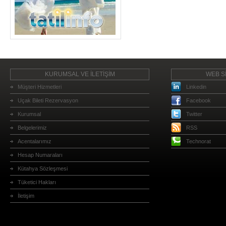
KURUMSAL VE İLETİŞİM
WEB Sİ
Müşteri Hizmetleri
Linkedin
Uçak Bileti Rezervasyon
Facebook
Kurumsal
Twitter
Belgelerimiz
RSS
Acentalarımız
Technorat
Hesap Numaraları
Kütahya Sözleşmesi
Tüketici Hakları
İletişim