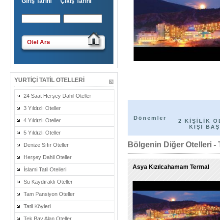
Giriş Tarihi Çıkış Tarihi
Otel Ara
YURTIÇI TATIL OTELLERI
24 Saat Herşey Dahil Oteller
3 Yıldızlı Oteller
Dönemler
4 Yıldızlı Oteller
2 KİŞİLİK O
KİŞİ BAŞ
5 Yıldızlı Oteller
Bölgenin Diğer Otelleri - 
Denize Sıfır Oteller
Herşey Dahil Oteller
Asya Kızılcahamam Termal
İslami Tatil Otelleri
Su Kaydıraklı Oteller
Tam Pansiyon Oteller
Tatil Köyleri
Tek Bay Alan Oteller