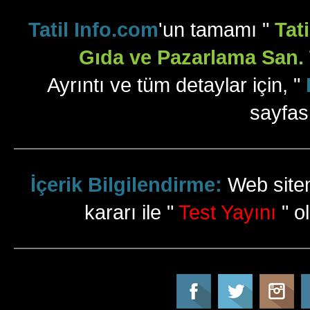
Tatil Info.com
'un tamamı "
Tat
Gıda ve Pazarlama San. T
Ayrıntı ve tüm detaylar için, "
sayfas
İçerik Bilgilendirme:
Web sitem
kararı ile "
Test Yayını
" ol