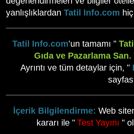
değerlendirmeleri ve bilgiler otell
yanlışlıklardan
Tatil Info.com
hiç
Tatil Info.com
'un tamamı "
Tat
Gıda ve Pazarlama San. T
Ayrıntı ve tüm detaylar için, "
sayfas
İçerik Bilgilendirme:
Web sitem
kararı ile "
Test Yayını
" ol