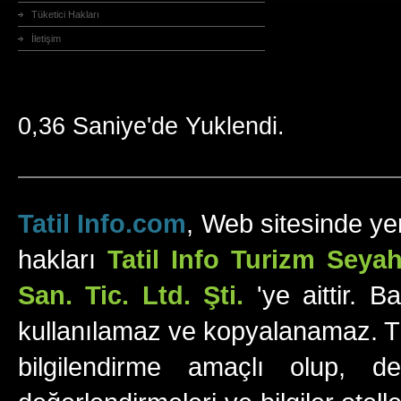
Tüketici Hakları
İletişim
0,36 Saniye'de Yuklendi.
Tatil Info.com
, Web sitesinde yer
hakları
Tatil Info Turizm Sey
San. Tic. Ltd. Şti.
'ye aittir. B
kullanılamaz ve kopyalanamaz. Tüm
bilgilendirme amaçlı olup, değ