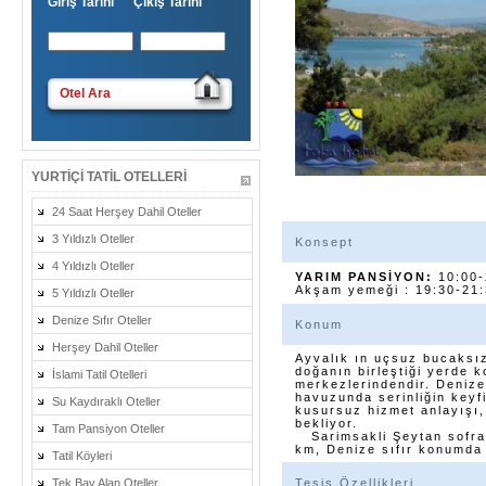
Giriş Tarihi Çıkış Tarihi
Otel Ara
YURTIÇI TATIL OTELLERI
24 Saat Herşey Dahil Oteller
3 Yıldızlı Oteller
Konsept
4 Yıldızlı Oteller
YARIM PANSİYON:
10:00-
Akşam yemeği : 19:30-21
5 Yıldızlı Oteller
Denize Sıfır Oteller
Konum
Herşey Dahil Oteller
Ayvalık ın uçsuz bucaksız
doğanın birleştiği yerde
İslami Tatil Otelleri
merkezlerindendir. Denize 
havuzunda serinliğin keyfi
Su Kaydıraklı Oteller
kusursuz hizmet anlayışı, s
bekliyor.
Tam Pansiyon Oteller
Sarimsakli Şeytan sofras
km, Denize sıfır konumda 
Tatil Köyleri
Tek Bay Alan Oteller
Tesis Özellikleri