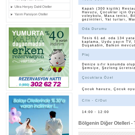
Ultra Herşey Dahil Oteller
Kapalı (300 kişilik) Rest
Havuzu, Çocuklar için Oyu
Yarım Pansiyon Oteller
voleybolu, Masa tenisi, Bi
gezintileri, Yat turları, 
Oda Durumu
Tesis 61 ad. oda 134 yata
kaplama, Uydu yayın TV, S
Duşakabin, Balkon mevcut
Plaj
Denize sıfır konumda olup
Şemsiye, Şezlong ücretsiz
Çocuklara Özel
Çocuk havuzu, Çocuk oyun
C/In - C/Out
14:00 - 12:00
Bölgenin Diğer Otelleri - 