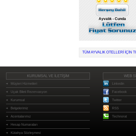
Ayvalık - Cunda
TÜM AYVALIK OTELLERI IÇIN T
KURUMSAL VE İLETİŞİM
WEB Sİ
Müşteri Hizmetleri
Linkedin
Uçak Bileti Rezervasyon
Facebook
Kurumsal
Twitter
Belgelerimiz
RSS
Acentalarımız
Technorat
Hesap Numaraları
Kütahya Sözleşmesi