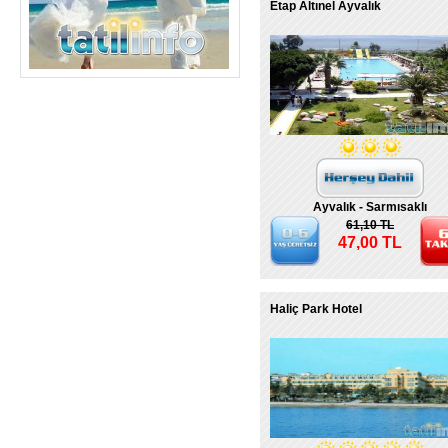
Etap Altınel Ayvalık
Ayvalık - Sarmısaklı
61,10 TL
47,00 TL
Haliç Park Hotel