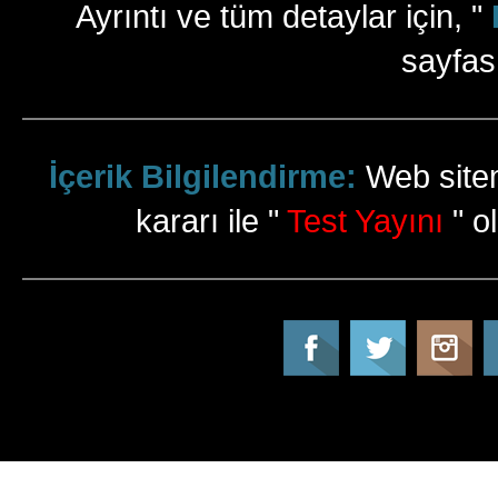
Ayrıntı ve tüm detaylar için, "
sayfas
İçerik Bilgilendirme:
Web sitem
kararı ile "
Test Yayını
" ol
Tatil Info, Tatil, Tatil Rehberi, Tur, Turlar, Ot