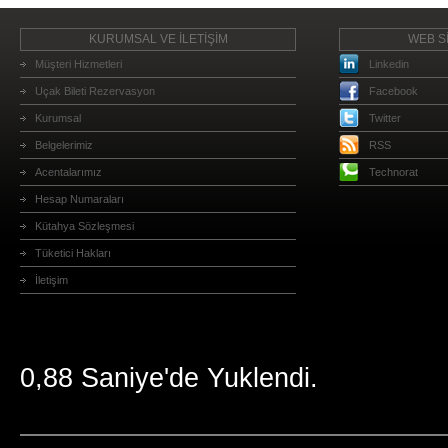
KURUMSAL VE İLETİŞİM
WEB Sİ
Müşteri Hizmetleri
Linkedin
Uçak Bileti Rezervasyon
Facebook
Kurumsal
Twitter
Belgelerimiz
RSS
Acentalarımız
Technorat
Hesap Numaraları
Kütahya Sözleşmesi
Tüketici Hakları
İletişim
0,88 Saniye'de Yuklendi.