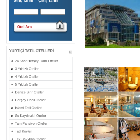
Giriş Tarihi Çıkış Tarihi
Otel Ara
YURTIÇI TATIL OTELLERI
24 Saat Herşey Dahil Oteller
3 Yıldızlı Oteller
4 Yıldızlı Oteller
5 Yıldızlı Oteller
Denize Sıfır Oteller
Herşey Dahil Oteller
İslami Tatil Otelleri
Su Kaydıraklı Oteller
Tam Pansiyon Oteller
Tatil Köyleri
Tek Bay Alan Oteller