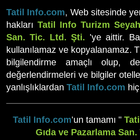
Tatil Info.com
, Web sitesinde yer
hakları
Tatil Info Turizm Sey
San. Tic. Ltd. Şti.
'ye aittir. B
kullanılamaz ve kopyalanamaz. Tüm
bilgilendirme amaçlı olup, değ
değerlendirmeleri ve bilgiler otell
yanlışlıklardan
Tatil Info.com
hiç
Tatil Info.com
'un tamamı "
Tat
Gıda ve Pazarlama San. T