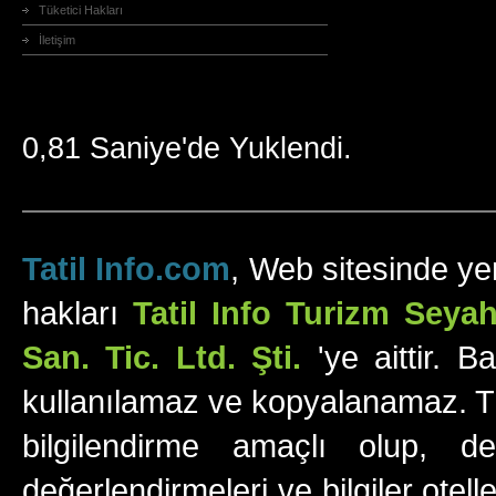
Tüketici Hakları
İletişim
0,81 Saniye'de Yuklendi.
Tatil Info.com
, Web sitesinde yer
hakları
Tatil Info Turizm Sey
San. Tic. Ltd. Şti.
'ye aittir. B
kullanılamaz ve kopyalanamaz. Tüm
bilgilendirme amaçlı olup, değ
değerlendirmeleri ve bilgiler otell