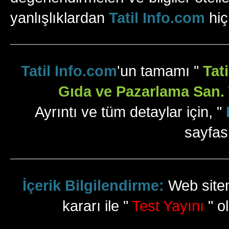
yanlışlıklardan
Tatil Info.com
hiç
Tatil Info.com
'un tamamı "
Tat
Gıda ve Pazarlama San. T
Ayrıntı ve tüm detaylar için, "
sayfas
İçerik Bilgilendirme:
Web sitem
kararı ile "
Test Yayını
" ol