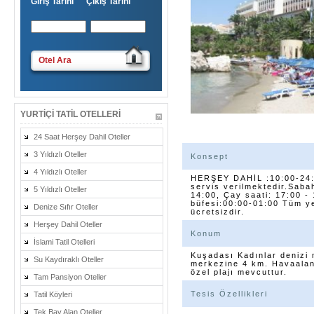
Giriş Tarihi Çıkış Tarihi
Otel Ara
YURTIÇI TATIL OTELLERI
24 Saat Herşey Dahil Oteller
3 Yıldızlı Oteller
Konsept
4 Yıldızlı Oteller
HERŞEY DAHİL :10:00-24:0
servis verilmektedir.Saba
5 Yıldızlı Oteller
14:00, Çay saati: 17:00 -
büfesi:00:00-01:00 Tüm ye
Denize Sıfır Oteller
ücretsizdir.
Herşey Dahil Oteller
Konum
İslami Tatil Otelleri
Kuşadası Kadınlar denizi 
Su Kaydıraklı Oteller
merkezine 4 km. Havaalan
özel plajı mevcuttur.
Tam Pansiyon Oteller
Tesis Özellikleri
Tatil Köyleri
Tek Bay Alan Oteller