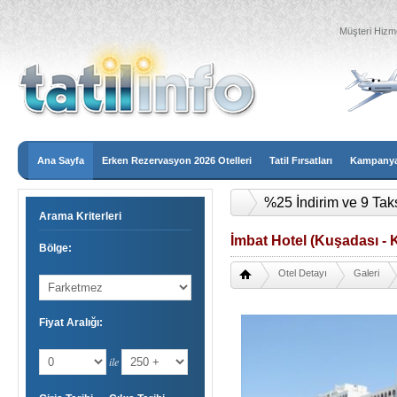
Müşteri Hizme
Ana Sayfa
Erken Rezervasyon 2026 Otelleri
Tatil Fırsatları
Kampanyal
%25 İndirim ve 9 Tak
Arama Kriterleri
İmbat Hotel (Kuşadası - K
Bölge:
Otel Detayı
Galeri
Fiyat Aralığı:
ile