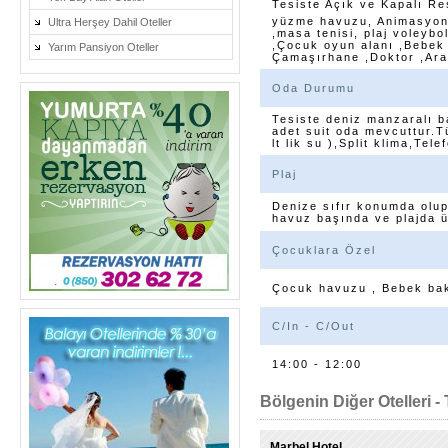
Tesiste Açık ve Kapalı Re
yüzme havuzu, Animasyon 
Ultra Herşey Dahil Oteller
,masa tenisi, plaj voleybol
,Çocuk oyun alanı ,Bebek 
Yarım Pansiyon Oteller
Çamaşırhane ,Doktor ,Araç
Oda Durumu
Tesiste deniz manzaralı b
adet suit oda mevcuttur.
lt lik su ),Split klima,Te
Plaj
Denize sıfır konumda olup
havuz başında ve plajda ü
Çocuklara Özel
Çocuk havuzu , Bebek bakı
C/In - C/Out
14:00 - 12:00
Bölgenin Diğer Otelleri - 
Marbel Hotel