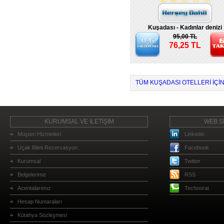
Kuşadası - Kadınlar denizi
95,00 TL
76,25 TL
TÜM KUŞADASI OTELLERI IÇIN
KURUMSAL VE İLETİŞİM
WEB Sİ
Müşteri Hizmetleri
Linkedin
Uçak Bileti Rezervasyon
Facebook
Kurumsal
Twitter
Belgelerimiz
RSS
Acentalarımız
Technorat
Hesap Numaraları
Kütahya Sözleşmesi