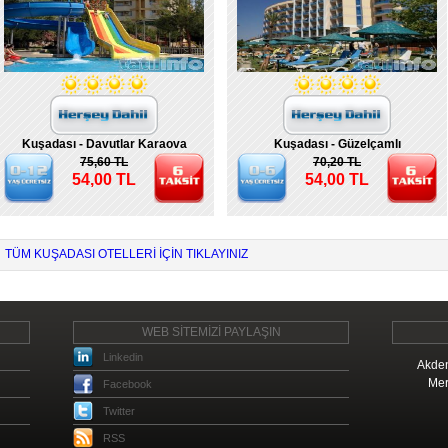
Kuşadası - Davutlar Karaova
Kuşadası - Güzelçamlı
75,60 TL
70,20 TL
54,00 TL
54,00 TL
TÜM KUŞADASI OTELLERI IÇIN TIKLAYINIZ
WEB SİTEMİZİ PAYLAŞIN
Linkedin
Akden
Mer
Facebook
Twitter
RSS