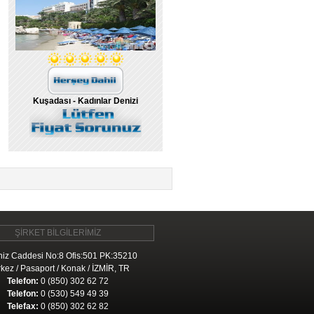
Kuşadası - Kadınlar Denizi
ŞİRKET BİLGİLERİMİZ
iz Caddesi No:8 Ofis:501 PK:35210
kez / Pasaport / Konak / İZMİR, TR
Telefon:
0 (850) 302 62 72
Telefon:
0 (530) 549 49 39
Telefax:
0 (850) 302 62 82