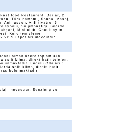
 Fast food Restaurant, Barlar, 2
vuzu, Türk hamamı, Sauna, Masaj,
, Animasyon, Anfi tiyatro, 3
voleybolu, Su jimnastiği, Bilardo,
 bahçesi, Mini club, Çocuk oyun
kezi, Kuru temizleme,
k ve Su sporları mevcuttur.
i odası olmak üzere toplam 448
split klima, direkt hatlı telefon,
bulunmaktadır. Engelli Odaları :
arda split klima, direkt hatlı
teras bulunmaktadır.
plajı mevcuttur. Şenzlong ve