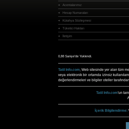
Acentalarımız
Hesap Numaraları
Kütahya Sözleşmesi
Tüketici Hakları
İletişim
0,88 Saniye'de Yuklendi.
Tatil Info.com
, Web sitesinde yer alan tüm meti
veya elektronik bir ortamda izinsiz kullanılam
değerlendirmeleri ve bilgiler oteller tarafında
Tatil Info.com
'un ta
A
İçerik Bilgilendirme: