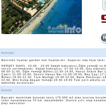
Konsept
Belirtilen fiyatlar garden otel fiyatlarıdır. Superior oda fiyat farkı
HERŞEY DAHİL :10:00 - 24:00 Sabah kahvaltısı,Öğle yemeği ve 
servis verilmektedir. Sabah kahvaltısı: 07:00-10:00, Geç kahvaltı
08:00-11:00, Öğle Yemeği Büfesi:12:30-14:00, Havuz Snack Bar:
Çadırı:11:00-16:00, Sessiz Havuz Bar:12:00-18:00, Beş Çayı:17
Büfesi:19:00-21:30, Türk Mutfağı:19:30-22:00, Balık Restoranı:1
22:00, Mini Kulüp Akşam Yemeği:18:30-19:00 Tüm yerli alkollü ve
dahilinde ücretsizdir.
Konum
Bayraklı mevkiinde bulunan tesis 170.000 m2 alan üzerine kurul
İzmir havalimanına 70 km. mesafededir. Denize sıfır olup kendin
plajı mevcuttur.