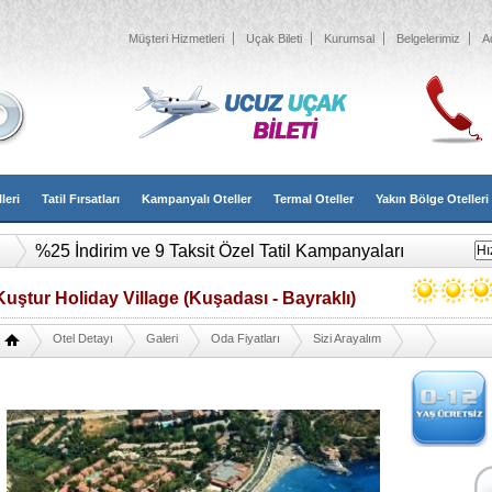
Müşteri Hizmetleri
Uçak Bileti
Kurumsal
Belgelerimiz
A
leri
Tatil Fırsatları
Kampanyalı Oteller
Termal Oteller
Yakın Bölge Otelleri
%25 İndirim ve 9 Taksit Özel Tatil Kampanyaları
Kuştur Holiday Village (Kuşadası - Bayraklı)
Otel Detayı
Galeri
Oda Fiyatları
Sizi Arayalım