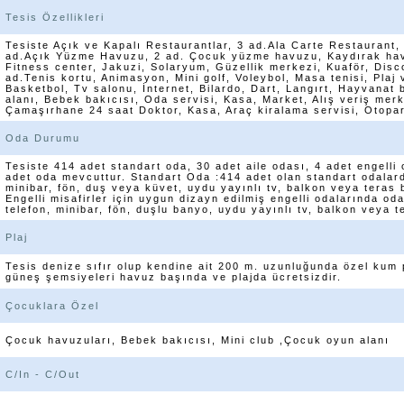
Tesis Özellikleri
Tesiste Açık ve Kapalı Restaurantlar, 3 ad.Ala Carte Restaurant,
ad.Açık Yüzme Havuzu, 2 ad. Çocuk yüzme havuzu, Kaydırak ha
Fitness center, Jakuzi, Solaryum, Güzellik merkezi, Kuaför, Disco
ad.Tenis kortu, Animasyon, Mini golf, Voleybol, Masa tenisi, Plaj 
Basketbol, Tv salonu, İnternet, Bilardo, Dart, Langırt, Hayvanat
alanı, Bebek bakıcısı, Oda servisi, Kasa, Market, Alış veriş mer
Çamaşırhane 24 saat Doktor, Kasa, Araç kiralama servisi, Otopar
Oda Durumu
Tesiste 414 adet standart oda, 30 adet aile odası, 4 adet engell
adet oda mevcuttur. Standart Oda :414 adet olan standart odalarda 
minibar, fön, duş veya küvet, uydu yayınlı tv, balkon veya teras 
Engelli misafirler için uygun dizayn edilmiş engelli odalarında odal
telefon, minibar, fön, duşlu banyo, uydu yayınlı tv, balkon veya 
Plaj
Tesis denize sıfır olup kendine ait 200 m. uzunluğunda özel kum 
güneş şemsiyeleri havuz başında ve plajda ücretsizdir.
Çocuklara Özel
Çocuk havuzuları, Bebek bakıcısı, Mini club ,Çocuk oyun alanı
C/In - C/Out