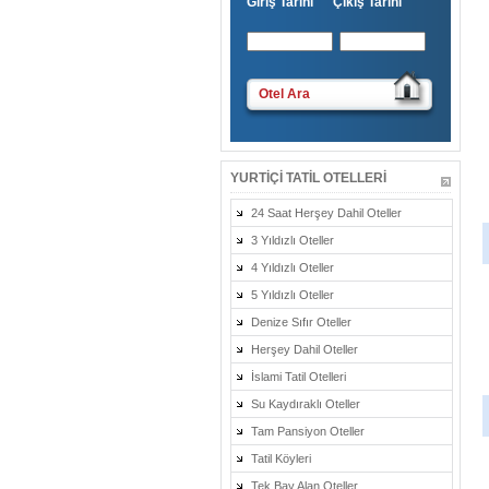
Giriş Tarihi Çıkış Tarihi
Otel Ara
YURTIÇI TATIL OTELLERI
24 Saat Herşey Dahil Oteller
3 Yıldızlı Oteller
4 Yıldızlı Oteller
5 Yıldızlı Oteller
Denize Sıfır Oteller
Herşey Dahil Oteller
İslami Tatil Otelleri
Su Kaydıraklı Oteller
Tam Pansiyon Oteller
Tatil Köyleri
Tek Bay Alan Oteller