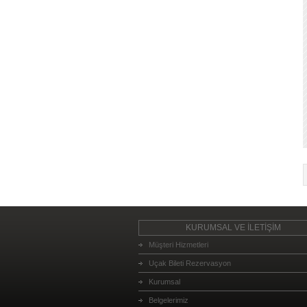
KURUMSAL VE İLETİŞİM
Müşteri Hizmetleri
Uçak Bileti Rezervasyon
Kurumsal
Belgelerimiz