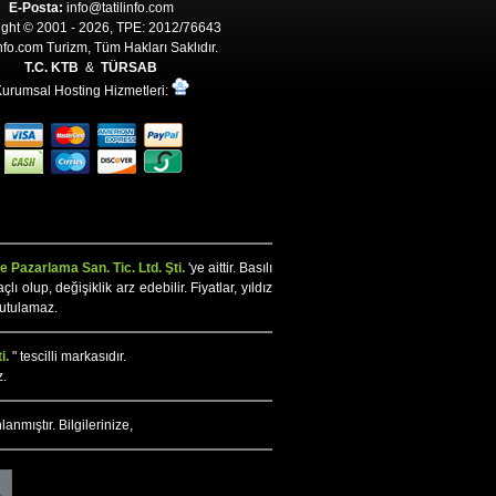
E-Posta:
info@tatilinfo.com
ght © 2001 - 2026, TPE: 2012/76643
Info.com Turizm, Tüm Hakları Saklıdır.
T.C. KTB
&
TÜRSAB
urumsal Hosting Hizmetleri:
 Pazarlama San. Tic. Ltd. Şti.
'ye aittir. Basılı
olup, değişiklik arz edebilir. Fiyatlar, yıldız
tutulamaz.
i.
" tescilli markasıdır.
z.
lanmıştır. Bilgilerinize,