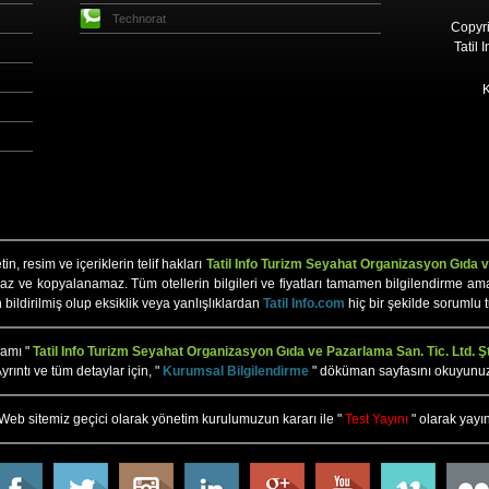
Technorat
Copyri
Tatil 
K
n, resim ve içeriklerin telif hakları
Tatil Info Turizm Seyahat Organizasyon Gıda ve
az ve kopyalanamaz. Tüm otellerin bilgileri ve fiyatları tamamen bilgilendirme amaçlı 
n bildirilmiş olup eksiklik veya yanlışlıklardan
Tatil Info.com
hiç bir şekilde sorumlu 
mamı "
Tatil Info Turizm Seyahat Organizasyon Gıda ve Pazarlama San. Tic. Ltd. Şt
yrıntı ve tüm detaylar için, "
Kurumsal Bilgilendirme
" döküman sayfasını okuyunu
Web sitemiz geçici olarak yönetim kurulumuzun kararı ile "
Test Yayını
" olarak yayın