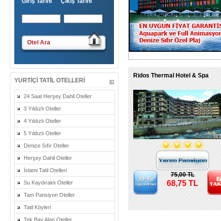
Giriş Tarihi Çıkış Tarihi
Otel Ara
Ridos Thermal Hotel & Spa
YURTIÇI TATIL OTELLERI
24 Saat Herşey Dahil Oteller
3 Yıldızlı Oteller
4 Yıldızlı Oteller
5 Yıldızlı Oteller
Denize Sıfır Oteller
Herşey Dahil Oteller
İslami Tatil Otelleri
75,00 TL
68,75 TL
Su Kaydıraklı Oteller
Tam Pansiyon Oteller
Tatil Köyleri
Tek Bay Alan Oteller