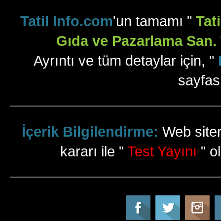
Tatil Info.com
'un tamamı "
Tat
Gıda ve Pazarlama San. T
Ayrıntı ve tüm detaylar için, "
sayfas
İçerik Bilgilendirme:
Web sitem
kararı ile "
Test Yayını
" ol