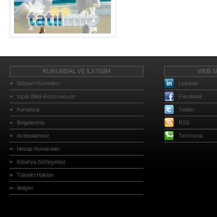
KURUMSAL VE İLETİŞİM
WEB Sİ
Müşteri Hizmetleri
Linkedin
Uçak Bileti Rezervasyon
Facebook
Kurumsal
Twitter
Belgelerimiz
RSS
Acentalarımız
Technorat
Hesap Numaraları
Kütahya Sözleşmesi
Tüketici Hakları
İletişim