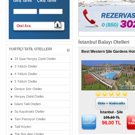
Giriş Tarihi Çıkış Tarihi
Otel Ara
İstanbul Balayı Otelleri
YURTIÇI TATIL OTELLERI
Best Western Şile Gardens Hot
24 Saat Herşey Dahil Oteller
3 Yıldızlı Oteller
4 Yıldızlı Oteller
5 Yıldızlı Oteller
Denize Sıfır Oteller
Herşey Dahil Oteller
İslami Tatil Otelleri
Su Kaydıraklı Oteller
İstanbul - Şile
105,60 TL
Tam Pansiyon Oteller
96,00 TL
Tatil Köyleri
Tek Bay Alan Oteller