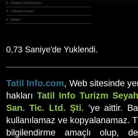
Kütahya Sözleşmesi
Tüketici Hakları
İletişim
0,73 Saniye'de Yuklendi.
Tatil Info.com
, Web sitesinde yer
hakları
Tatil Info Turizm Sey
San. Tic. Ltd. Şti.
'ye aittir. B
kullanılamaz ve kopyalanamaz. Tüm
bilgilendirme amaçlı olup, değ