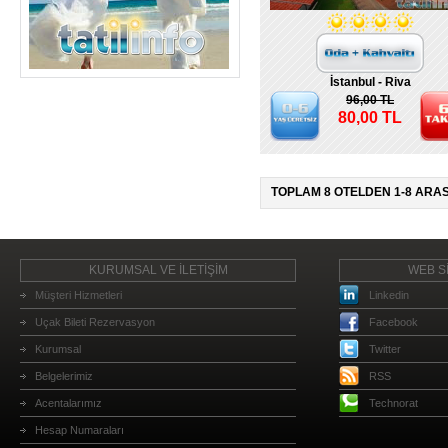
İstanbul - Riva
96,00 TL
80,00 TL
TOPLAM 8 OTELDEN 1-8 ARAS
KURUMSAL VE İLETİŞİM
WEB Sİ
Müşteri Hizmetleri
Linkedin
Uçak Bileti Rezervasyon
Facebook
Kurumsal
Twitter
Belgelerimiz
RSS
Acentalarımız
Technorat
Hesap Numaraları