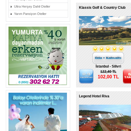
Ultra Herşey Dahil Oteller
Klassis Golf & Country Club
Yarım Pansiyon Oteller
İstanbul - Silivri
122,40 TL
102,00 TL
Legend Hotel Riva