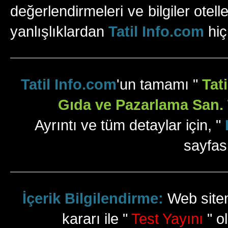
değerlendirmeleri ve bilgiler otell
yanlışlıklardan
Tatil Info.com
hiç
Tatil Info.com
'un tamamı "
Tat
Gıda ve Pazarlama San. T
Ayrıntı ve tüm detaylar için, "
sayfas
İçerik Bilgilendirme:
Web sitem
kararı ile "
Test Yayını
" ol